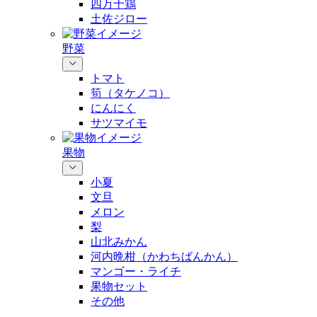
四万十鶏
土佐ジロー
野菜
トマト
筍（タケノコ）
にんにく
サツマイモ
果物
小夏
文旦
メロン
梨
山北みかん
河内晩柑（かわちばんかん）
マンゴー・ライチ
果物セット
その他