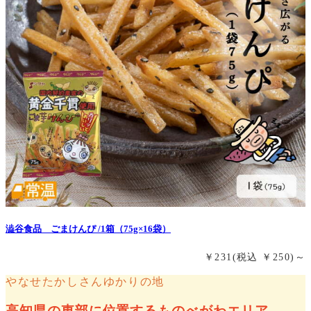
澁谷食品 ごまけんぴ /1箱（75g×16袋）
￥231
(税込 ￥250)
～
やなせたかしさんゆかりの地
高知県の東部に位置するものべがわエリア