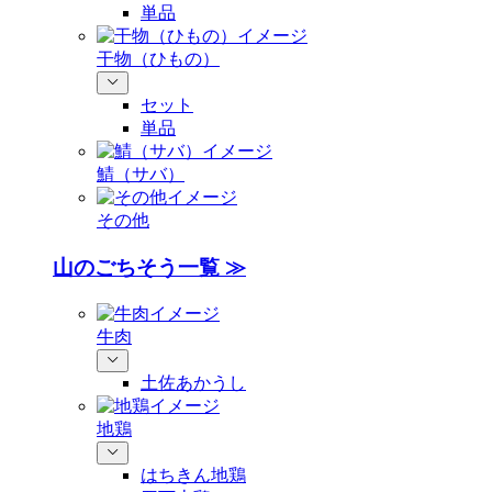
単品
干物（ひもの）
セット
単品
鯖（サバ）
その他
山のごちそう一覧 ≫
牛肉
土佐あかうし
地鶏
はちきん地鶏