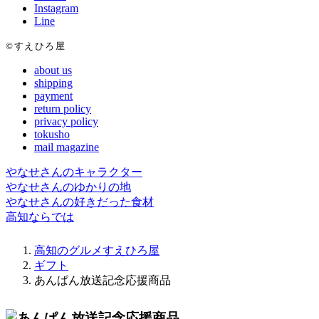
Instagram
Line
©すえひろ屋
about us
shipping
payment
return policy
privacy policy
tokusho
mail magazine
やなせさんのキャラクター
やなせさんのゆかりの地
やなせさんの好きだった食材
高知ならでは
高知のグルメすえひろ屋
ギフト
あんぱん放送記念応援商品