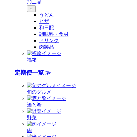
加工品
うどん
ピザ
和日配
調味料・食材
ドリンク
肉製品
福箱
定期便一覧 ≫
旬のグルメ
酒と肴
野菜
肉