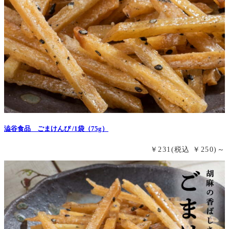
澁谷食品 ごまけんぴ /1袋（75g）
￥231
(税込 ￥250)
～