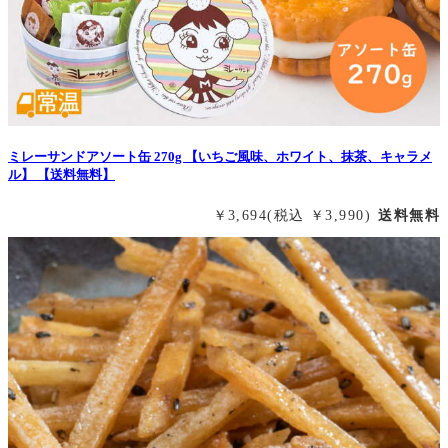
ミレーサンドアソート缶 270g 【いちご風味、ホワイト、抹茶、キャラメ
ル】 【送料無料】
￥3,694
(税込 ￥3,990)
送料無料