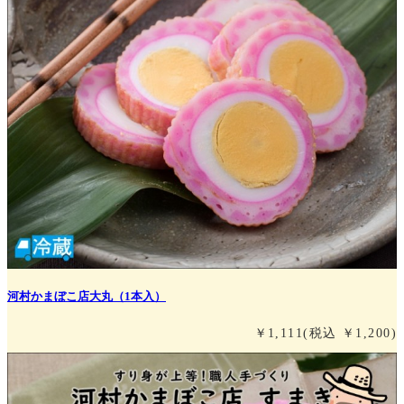
河村かまぼこ店大丸（1本入）
￥1,111
(税込 ￥1,200)