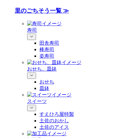
里のごちそう一覧 ≫
寿司
田舎寿司
棒寿司
姿寿司
おせち、皿鉢
おせち
皿鉢
スイーツ
すえひろ屋特製
土佐のおかし
土佐のアイス