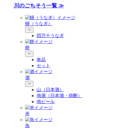
川のごちそう一覧 ≫
鰻（うなぎ）
四万十うなぎ
餅
単品
セット
酒
山（日本酒）
地酒（日本酒・焼酎）
地ビール
米
魚