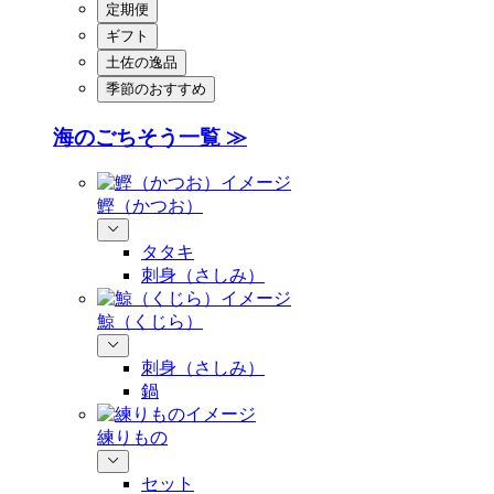
定期便
ギフト
土佐の逸品
季節のおすすめ
海のごちそう一覧 ≫
鰹（かつお）
タタキ
刺身（さしみ）
鯨（くじら）
刺身（さしみ）
鍋
練りもの
セット