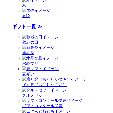
米
果物
ギフト一覧 ≫
敬老の日
新高梨
水晶文旦
夏ギフト
戻り鰹（もどりがつお）
グルメセット
ギフトコンクール受賞