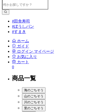
#田舎寿司
#ぼうしパン
#すまき
ホーム
ガイド
ログイン
マイページ
お気に入り
カート
0
商品一覧
海のごちそう
山のごちそう
川のごちそう
里のごちそう