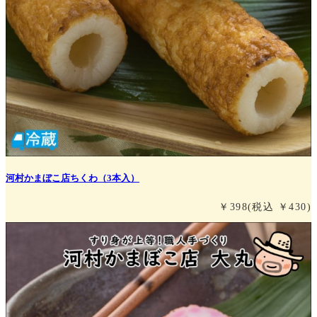
河村かまぼこ店ちくわ（3本入）
￥398
(税込 ￥430)