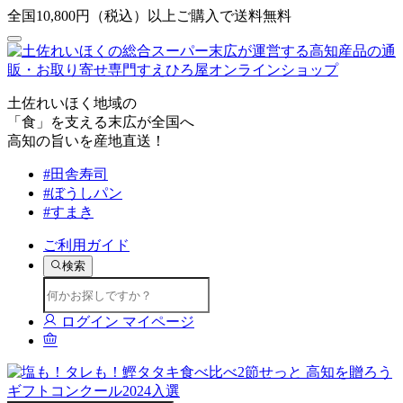
全国10,800円（税込）以上ご購入で送料無料
土佐れいほく地域の
「食」を支える末広が全国へ
高知の旨いを産地直送！
#田舎寿司
#ぼうしパン
#すまき
ご利用ガイド
検索
ログイン
マイページ