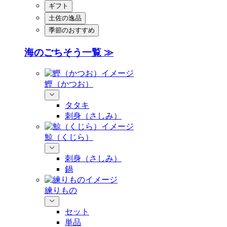
ギフト
土佐の逸品
季節のおすすめ
海のごちそう一覧 ≫
鰹（かつお）
タタキ
刺身（さしみ）
鯨（くじら）
刺身（さしみ）
鍋
練りもの
セット
単品