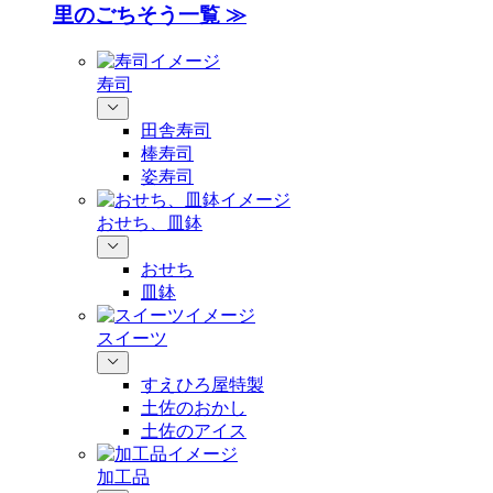
里のごちそう一覧 ≫
寿司
田舎寿司
棒寿司
姿寿司
おせち、皿鉢
おせち
皿鉢
スイーツ
すえひろ屋特製
土佐のおかし
土佐のアイス
加工品