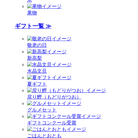
果物
ギフト一覧 ≫
敬老の日
新高梨
水晶文旦
夏ギフト
戻り鰹（もどりがつお）
グルメセット
ギフトコンクール受賞
ごはんとおとも