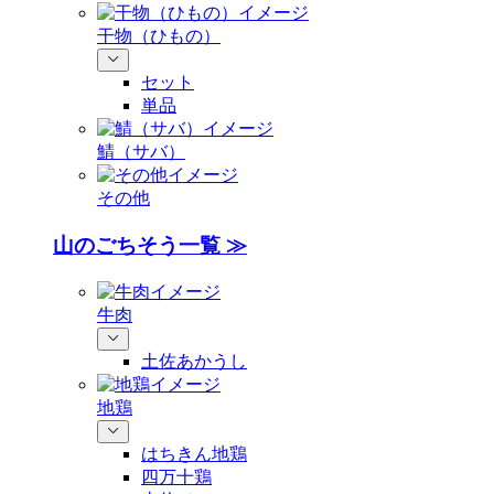
干物（ひもの）
セット
単品
鯖（サバ）
その他
山のごちそう一覧 ≫
牛肉
土佐あかうし
地鶏
はちきん地鶏
四万十鶏