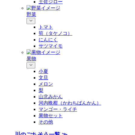
土佐ジロー
野菜
トマト
筍（タケノコ）
にんにく
サツマイモ
果物
小夏
文旦
メロン
梨
山北みかん
河内晩柑（かわちばんかん）
マンゴー・ライチ
果物セット
その他
川のごちそう一覧 ≫