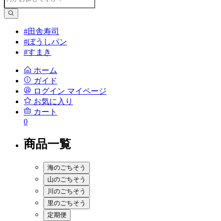
#田舎寿司
#ぼうしパン
#すまき
ホーム
ガイド
ログイン
マイページ
お気に入り
カート
0
商品一覧
海のごちそう
山のごちそう
川のごちそう
里のごちそう
定期便