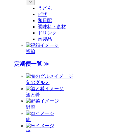
うどん
ピザ
和日配
調味料・食材
ドリンク
肉製品
福箱
定期便一覧 ≫
旬のグルメ
酒と肴
野菜
肉
米