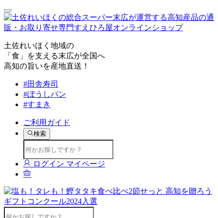
土佐れいほく地域の
「食」を支える末広が全国へ
高知の旨いを産地直送！
#田舎寿司
#ぼうしパン
#すまき
ご利用ガイド
検索
ログイン
マイページ