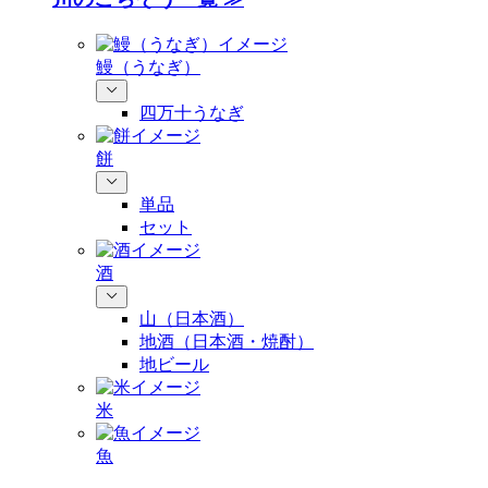
鰻（うなぎ）
四万十うなぎ
餅
単品
セット
酒
山（日本酒）
地酒（日本酒・焼酎）
地ビール
米
魚