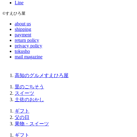
Line
©すえひろ屋
about us
shipping
payment
return policy
privacy policy
tokusho
mail magazine
高知のグルメすえひろ屋
里のごちそう
スイーツ
土佐のおかし
ギフト
父の日
果物・スイーツ
ギフト