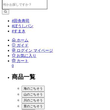
#田舎寿司
#ぼうしパン
#すまき
ホーム
ガイド
ログイン
マイページ
お気に入り
カート
0
商品一覧
海のごちそう
山のごちそう
川のごちそう
里のごちそう