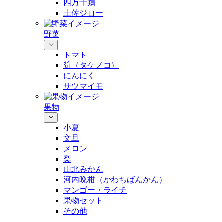
四万十鶏
土佐ジロー
野菜
トマト
筍（タケノコ）
にんにく
サツマイモ
果物
小夏
文旦
メロン
梨
山北みかん
河内晩柑（かわちばんかん）
マンゴー・ライチ
果物セット
その他