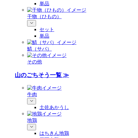
単品
干物（ひもの）
セット
単品
鯖（サバ）
その他
山のごちそう一覧 ≫
牛肉
土佐あかうし
地鶏
はちきん地鶏