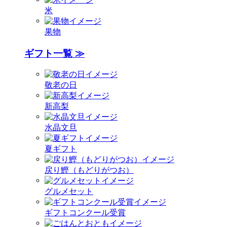
米
果物
ギフト一覧 ≫
敬老の日
新高梨
水晶文旦
夏ギフト
戻り鰹（もどりがつお）
グルメセット
ギフトコンクール受賞