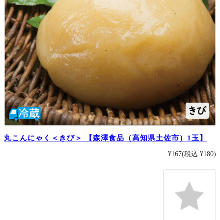
丸こんにゃく＜きび＞ 【森澤食品（高知県土佐市）1玉】
¥167
(税込 ¥180)