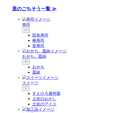
里のごちそう一覧 ≫
寿司
田舎寿司
棒寿司
姿寿司
おせち、皿鉢
おせち
皿鉢
スイーツ
すえひろ屋特製
土佐のおかし
土佐のアイス