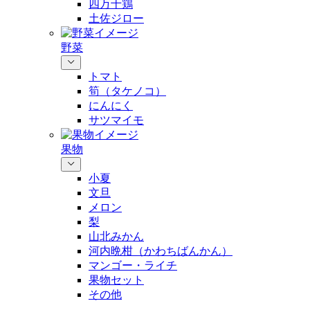
四万十鶏
土佐ジロー
野菜
トマト
筍（タケノコ）
にんにく
サツマイモ
果物
小夏
文旦
メロン
梨
山北みかん
河内晩柑（かわちばんかん）
マンゴー・ライチ
果物セット
その他