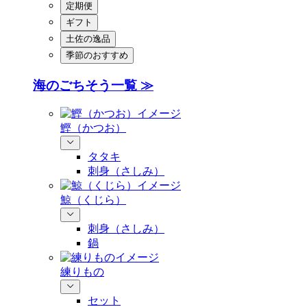
定期便
ギフト
土佐の逸品
季節のおすすめ
海のごちそう一覧 ≫
鰹（かつお）
タタキ
刺身（さしみ）
鯨（くじら）
刺身（さしみ）
鍋
練りもの
セット