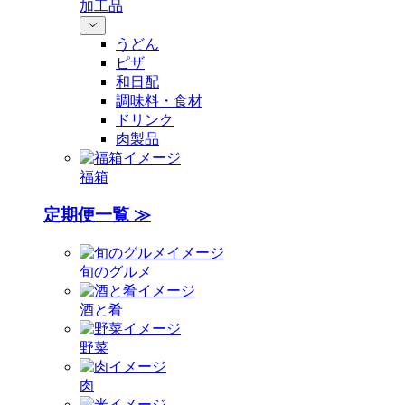
加工品
うどん
ピザ
和日配
調味料・食材
ドリンク
肉製品
福箱
定期便一覧 ≫
旬のグルメ
酒と肴
野菜
肉