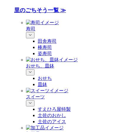
里のごちそう一覧 ≫
寿司
田舎寿司
棒寿司
姿寿司
おせち、皿鉢
おせち
皿鉢
スイーツ
すえひろ屋特製
土佐のおかし
土佐のアイス