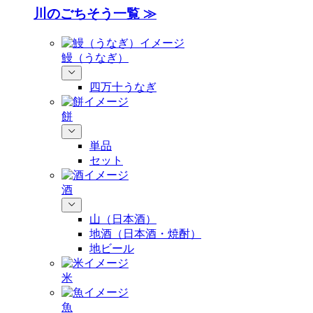
川のごちそう一覧 ≫
鰻（うなぎ）
四万十うなぎ
餅
単品
セット
酒
山（日本酒）
地酒（日本酒・焼酎）
地ビール
米
魚