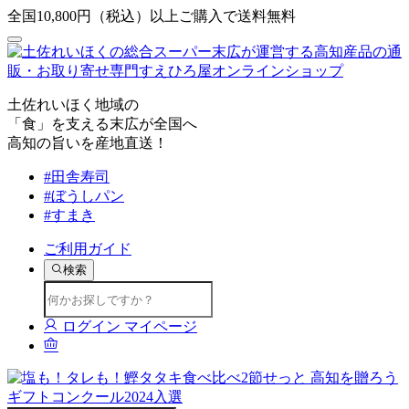
全国10,800円（税込）以上ご購入で送料無料
土佐れいほく地域の
「食」を支える末広が全国へ
高知の旨いを産地直送！
#田舎寿司
#ぼうしパン
#すまき
ご利用ガイド
検索
ログイン
マイページ