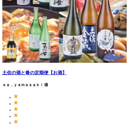
土佐の酒と肴の定期便【お酒】
ｓａ．ｙａｍａｓａｋｉ 様