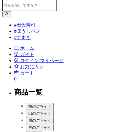
#田舎寿司
#ぼうしパン
#すまき
ホーム
ガイド
ログイン
マイページ
お気に入り
カート
0
商品一覧
海のごちそう
山のごちそう
川のごちそう
里のごちそう