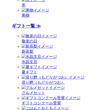
米
果物
ギフト一覧 ≫
敬老の日
新高梨
水晶文旦
夏ギフト
戻り鰹（もどりがつお）
グルメセット
ギフトコンクール受賞