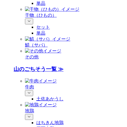
単品
干物（ひもの）
セット
単品
鯖（サバ）
その他
山のごちそう一覧 ≫
牛肉
土佐あかうし
地鶏
はちきん地鶏