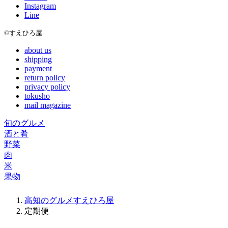
Instagram
Line
©すえひろ屋
about us
shipping
payment
return policy
privacy policy
tokusho
mail magazine
旬のグルメ
酒と肴
野菜
肉
米
果物
高知のグルメすえひろ屋
定期便