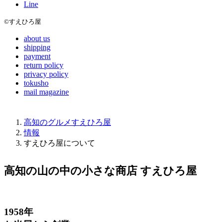
Line
©すえひろ屋
about us
shipping
payment
return policy
privacy policy
tokusho
mail magazine
高知のグルメすえひろ屋
情報
すえひろ屋について
高知の山の中の小さな商店
すえひろ屋
1
9
5
8
年