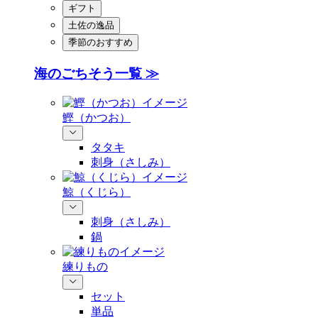
ギフト
土佐の逸品
季節のおすすめ
海のごちそう一覧 ≫
鰹（かつお）
タタキ
刺身（さしみ）
鯨（くじら）
刺身（さしみ）
鍋
練りもの
セット
単品