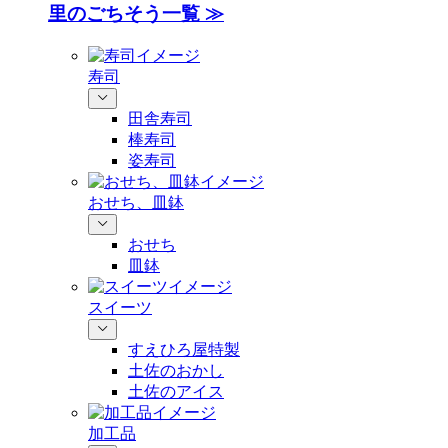
里のごちそう一覧 ≫
寿司
田舎寿司
棒寿司
姿寿司
おせち、皿鉢
おせち
皿鉢
スイーツ
すえひろ屋特製
土佐のおかし
土佐のアイス
加工品