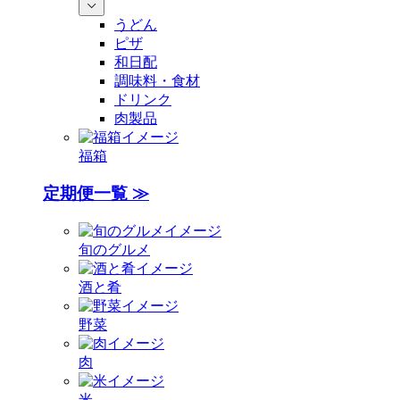
うどん
ピザ
和日配
調味料・食材
ドリンク
肉製品
福箱
定期便一覧 ≫
旬のグルメ
酒と肴
野菜
肉
米