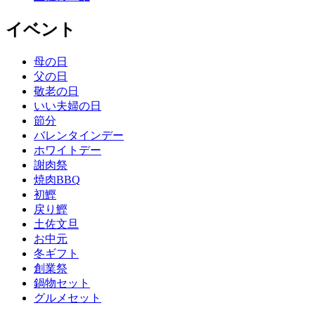
イベント
母の日
父の日
敬老の日
いい夫婦の日
節分
バレンタインデー
ホワイトデー
謝肉祭
焼肉BBQ
初鰹
戻り鰹
土佐文旦
お中元
冬ギフト
創業祭
鍋物セット
グルメセット