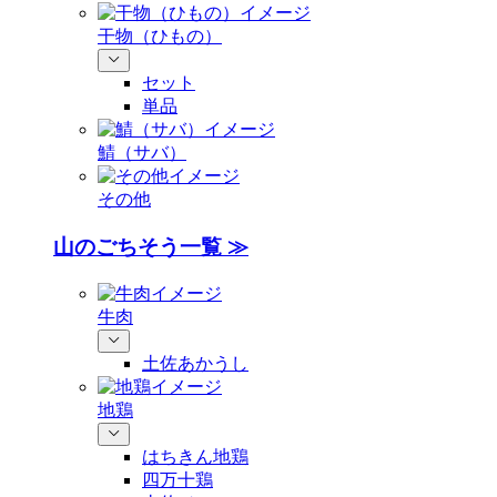
干物（ひもの）
セット
単品
鯖（サバ）
その他
山のごちそう一覧 ≫
牛肉
土佐あかうし
地鶏
はちきん地鶏
四万十鶏