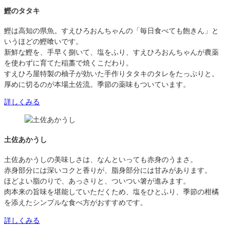
鰹のタタキ
鰹は高知の県魚。すえひろおんちゃんの「毎日食べても飽きん」と
いうほどの鰹喰いです。
新鮮な鰹を、手早く捌いて、塩をふり、すえひろおんちゃんが農薬
を使わずに育てた稲藁で焼くこだわり。
すえひろ屋特製の柚子が効いた手作りタタキのタレをたっぷりと。
厚めに切るのが本場土佐流。季節の薬味もついています。
詳しくみる
土佐あかうし
土佐あかうしの美味しさは、なんといっても赤身のうまさ。
赤身部分には深いコクと香りが、脂身部分には甘みがあります。
ほどよい脂のりで、あっさりと、ついつい箸が進みます。
肉本来の旨味を堪能していただくため、塩をひとふり、季節の柑橘
を添えたシンプルな食べ方がおすすめです。
詳しくみる