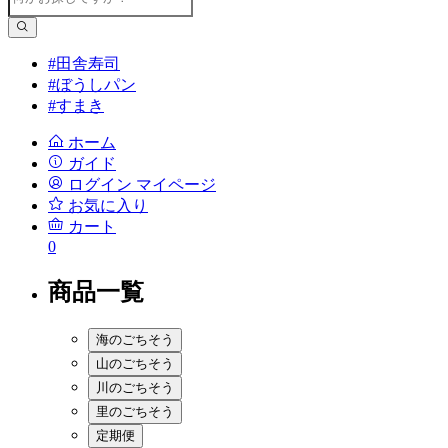
#田舎寿司
#ぼうしパン
#すまき
ホーム
ガイド
ログイン
マイページ
お気に入り
カート
0
商品一覧
海のごちそう
山のごちそう
川のごちそう
里のごちそう
定期便