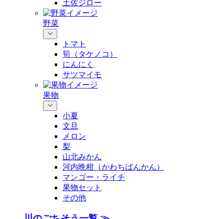
土佐ジロー
野菜
トマト
筍（タケノコ）
にんにく
サツマイモ
果物
小夏
文旦
メロン
梨
山北みかん
河内晩柑（かわちばんかん）
マンゴー・ライチ
果物セット
その他
川のごちそう一覧 ≫