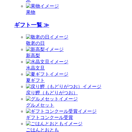
果物
ギフト一覧 ≫
敬老の日
新高梨
水晶文旦
夏ギフト
戻り鰹（もどりがつお）
グルメセット
ギフトコンクール受賞
ごはんとおとも