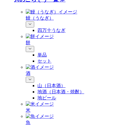
鰻（うなぎ）
四万十うなぎ
餅
単品
セット
酒
山（日本酒）
地酒（日本酒・焼酎）
地ビール
米
魚