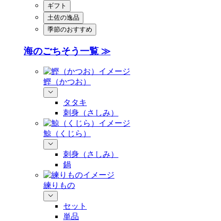
ギフト
土佐の逸品
季節のおすすめ
海のごちそう一覧 ≫
鰹（かつお）
タタキ
刺身（さしみ）
鯨（くじら）
刺身（さしみ）
鍋
練りもの
セット
単品