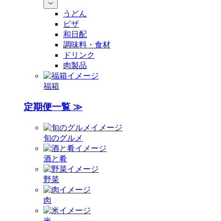
うどん
ピザ
和日配
調味料・食材
ドリンク
肉製品
福箱
定期便一覧 ≫
旬のグルメ
酒と肴
野菜
肉
米