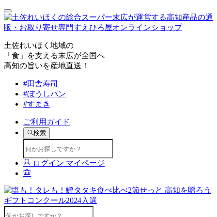
土佐れいほく地域の
「食」を支える末広が全国へ
高知の旨いを産地直送！
#田舎寿司
#ぼうしパン
#すまき
ご利用ガイド
検索
ログイン
マイページ