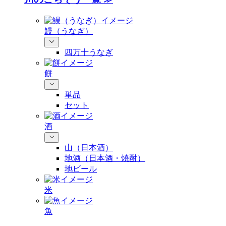
鰻（うなぎ）
四万十うなぎ
餅
単品
セット
酒
山（日本酒）
地酒（日本酒・焼酎）
地ビール
米
魚