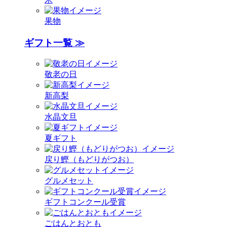
果物
ギフト一覧 ≫
敬老の日
新高梨
水晶文旦
夏ギフト
戻り鰹（もどりがつお）
グルメセット
ギフトコンクール受賞
ごはんとおとも