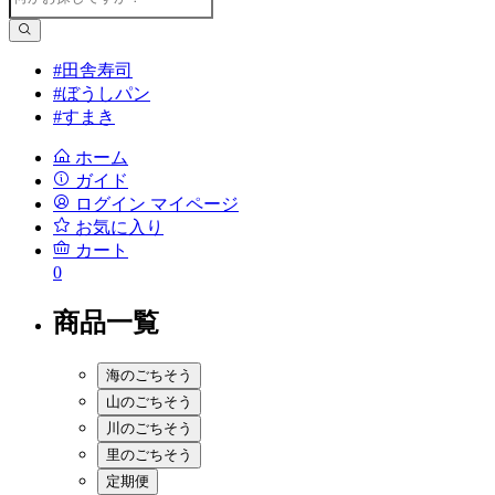
#田舎寿司
#ぼうしパン
#すまき
ホーム
ガイド
ログイン
マイページ
お気に入り
カート
0
商品一覧
海のごちそう
山のごちそう
川のごちそう
里のごちそう
定期便