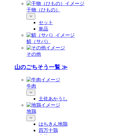
干物（ひもの）
セット
単品
鯖（サバ）
その他
山のごちそう一覧 ≫
牛肉
土佐あかうし
地鶏
はちきん地鶏
四万十鶏