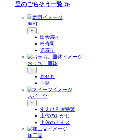
里のごちそう一覧 ≫
寿司
田舎寿司
棒寿司
姿寿司
おせち、皿鉢
おせち
皿鉢
スイーツ
すえひろ屋特製
土佐のおかし
土佐のアイス
加工品