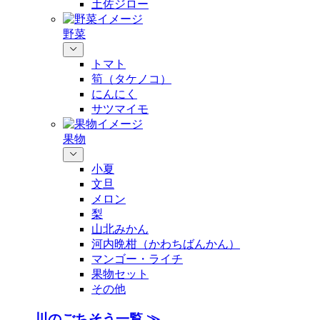
土佐ジロー
野菜
トマト
筍（タケノコ）
にんにく
サツマイモ
果物
小夏
文旦
メロン
梨
山北みかん
河内晩柑（かわちばんかん）
マンゴー・ライチ
果物セット
その他
川のごちそう一覧 ≫