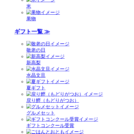
米
果物
ギフト一覧 ≫
敬老の日
新高梨
水晶文旦
夏ギフト
戻り鰹（もどりがつお）
グルメセット
ギフトコンクール受賞