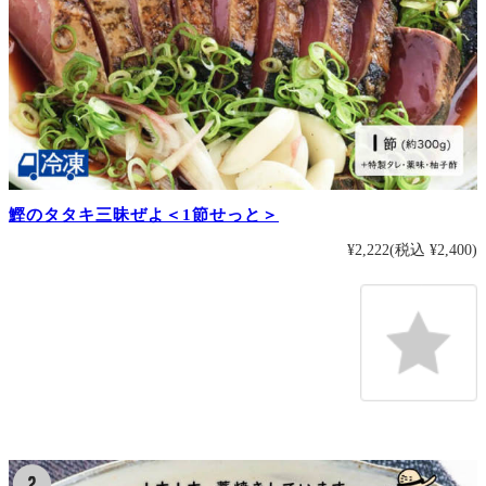
鰹のタタキ三昧ぜよ＜1節せっと＞
¥2,222
(税込 ¥2,400)