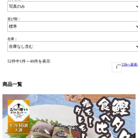
並び順：
在庫：
52件中1件～40件を表示
2
次へ
最後
1
商品一覧