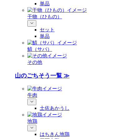
単品
干物（ひもの）
セット
単品
鯖（サバ）
その他
山のごちそう一覧 ≫
牛肉
土佐あかうし
地鶏
はちきん地鶏