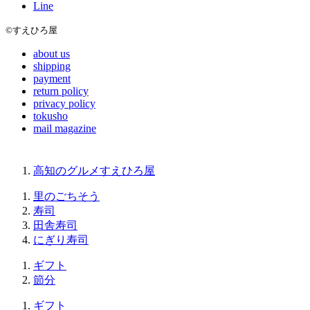
Line
©すえひろ屋
about us
shipping
payment
return policy
privacy policy
tokusho
mail magazine
高知のグルメすえひろ屋
里のごちそう
寿司
田舎寿司
にぎり寿司
ギフト
節分
ギフト