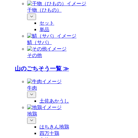
干物（ひもの）
セット
単品
鯖（サバ）
その他
山のごちそう一覧 ≫
牛肉
土佐あかうし
地鶏
はちきん地鶏
四万十鶏