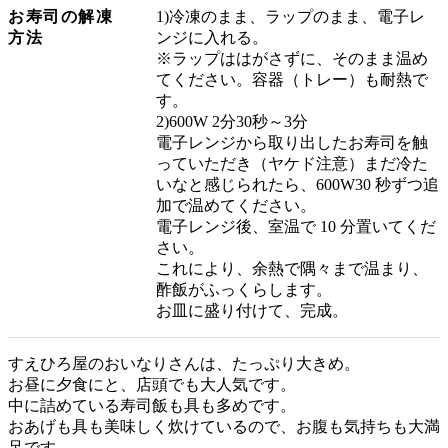
お寿司の解凍
1)冷凍のまま、ラップのまま、電子レ
方法
ンジに入れる。
※ラップははがさずに、そのまま温め
てください。容器（トレー）も耐熱で
す。
2)600W 2分30秒～3分
電子レンジから取り出したお寿司を触
っていただき（ヤケド注意）まだ冷た
いなと感じられたら、600W30 秒ずつ追
加で温めてください。
電子レンジ後、室温で 10 分置いてくだ
さい。
これにより、余熱で隅々まで温まり、
酢飯がふっくらします。
お皿に盛り付けて、完成。
すえひろ屋のおいなりさんは、たっぷり大きめ。
お昼に夕食にと、店頭でも大人気です。
中に詰めている寿司飯も具も多めです。
おあげも具も美味しく炊けているので、お腹も気持ちも大満
足です。