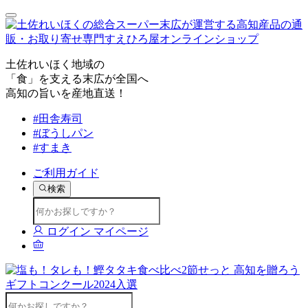
土佐れいほく地域の
「食」を支える末広が全国へ
高知の旨いを産地直送！
#田舎寿司
#ぼうしパン
#すまき
ご利用ガイド
検索
ログイン
マイページ