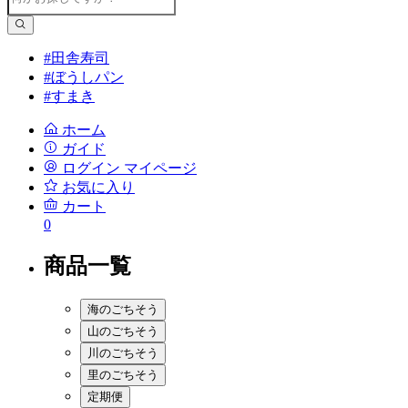
#田舎寿司
#ぼうしパン
#すまき
ホーム
ガイド
ログイン
マイページ
お気に入り
カート
0
商品一覧
海のごちそう
山のごちそう
川のごちそう
里のごちそう
定期便