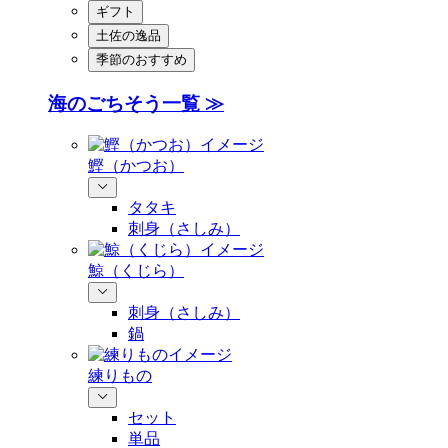
ギフト
土佐の逸品
季節のおすすめ
海のごちそう一覧 ≫
鰹（かつお）
タタキ
刺身（さしみ）
鯨（くじら）
刺身（さしみ）
鍋
練りもの
セット
単品