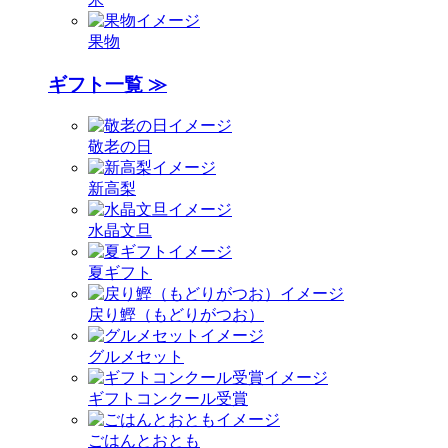
果物
ギフト一覧 ≫
敬老の日
新高梨
水晶文旦
夏ギフト
戻り鰹（もどりがつお）
グルメセット
ギフトコンクール受賞
ごはんとおとも