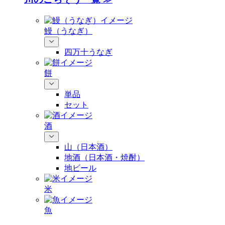
鰻（うなぎ）
四万十うなぎ
餅
単品
セット
酒
山（日本酒）
地酒（日本酒・焼酎）
地ビール
米
魚