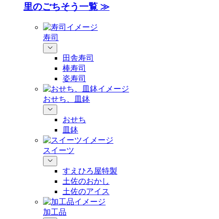
里のごちそう一覧 ≫
寿司
田舎寿司
棒寿司
姿寿司
おせち、皿鉢
おせち
皿鉢
スイーツ
すえひろ屋特製
土佐のおかし
土佐のアイス
加工品