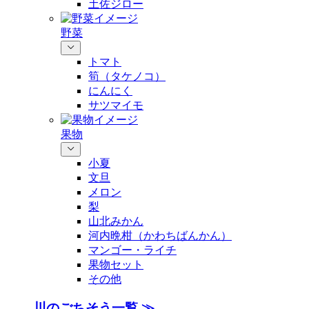
土佐ジロー
野菜
トマト
筍（タケノコ）
にんにく
サツマイモ
果物
小夏
文旦
メロン
梨
山北みかん
河内晩柑（かわちばんかん）
マンゴー・ライチ
果物セット
その他
川のごちそう一覧 ≫