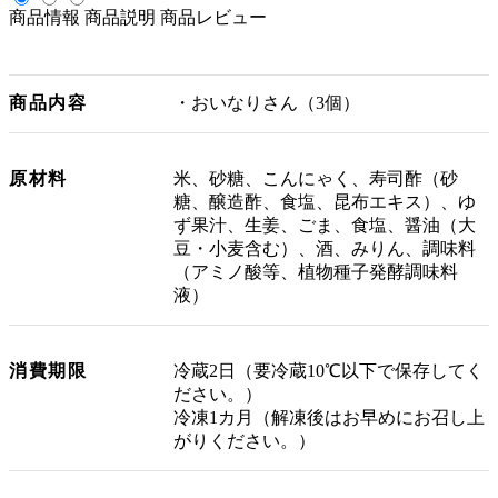
商品情報
商品説明
商品レビュー
商品内容
・おいなりさん（3個）
原材料
米、砂糖、こんにゃく、寿司酢（砂
糖、醸造酢、食塩、昆布エキス）、ゆ
ず果汁、生姜、ごま、食塩、醤油（大
豆・小麦含む）、酒、みりん、調味料
（アミノ酸等、植物種子発酵調味料
液）
消費期限
冷蔵2日（要冷蔵10℃以下で保存してく
ださい。）
冷凍1カ月（解凍後はお早めにお召し上
がりください。）