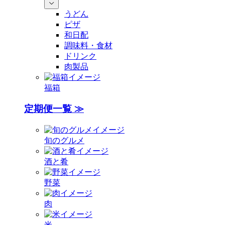
うどん
ピザ
和日配
調味料・食材
ドリンク
肉製品
福箱
定期便一覧 ≫
旬のグルメ
酒と肴
野菜
肉
米