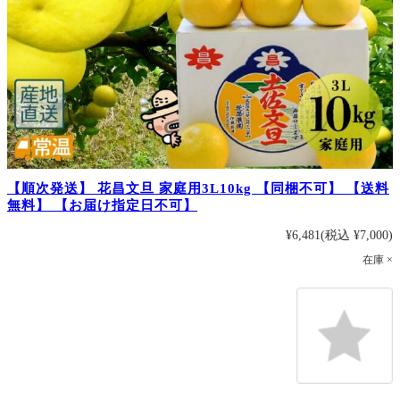
【順次発送】 花昌文旦 家庭用3L10kg 【同梱不可】 【送料
無料】 【お届け指定日不可】
¥6,481
(税込 ¥7,000)
在庫 ×