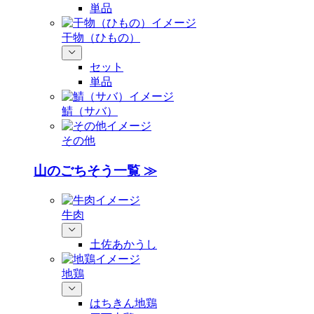
単品
干物（ひもの）
セット
単品
鯖（サバ）
その他
山のごちそう一覧 ≫
牛肉
土佐あかうし
地鶏
はちきん地鶏