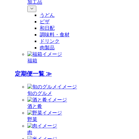
加工品
うどん
ピザ
和日配
調味料・食材
ドリンク
肉製品
福箱
定期便一覧 ≫
旬のグルメ
酒と肴
野菜
肉