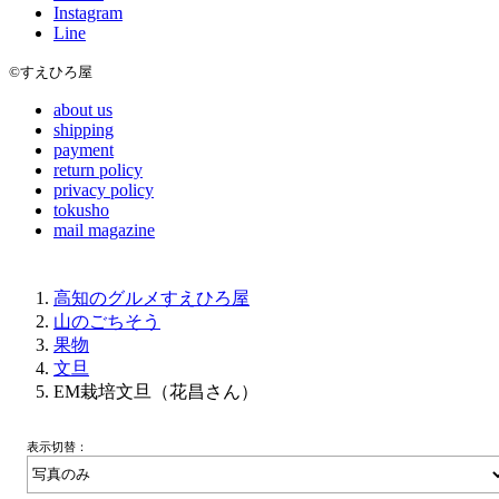
Instagram
Line
©すえひろ屋
about us
shipping
payment
return policy
privacy policy
tokusho
mail magazine
高知のグルメすえひろ屋
山のごちそう
果物
文旦
EM栽培文旦（花昌さん）
表示切替：