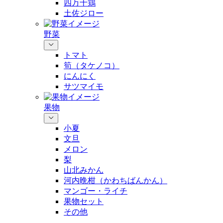
四万十鶏
土佐ジロー
野菜
トマト
筍（タケノコ）
にんにく
サツマイモ
果物
小夏
文旦
メロン
梨
山北みかん
河内晩柑（かわちばんかん）
マンゴー・ライチ
果物セット
その他