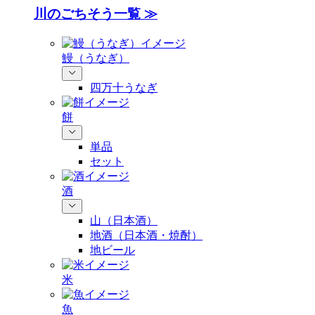
川のごちそう一覧 ≫
鰻（うなぎ）
四万十うなぎ
餅
単品
セット
酒
山（日本酒）
地酒（日本酒・焼酎）
地ビール
米
魚