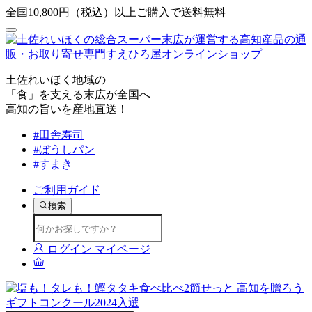
全国10,800円（税込）以上ご購入で送料無料
土佐れいほく地域の
「食」を支える末広が全国へ
高知の旨いを産地直送！
#田舎寿司
#ぼうしパン
#すまき
ご利用ガイド
検索
ログイン
マイページ