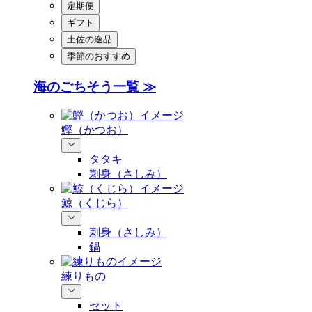
定期便
ギフト
土佐の逸品
季節のおすすめ
海のごちそう一覧 ≫
鰹（かつお）
タタキ
刺身（さしみ）
鯨（くじら）
刺身（さしみ）
鍋
練りもの
セット