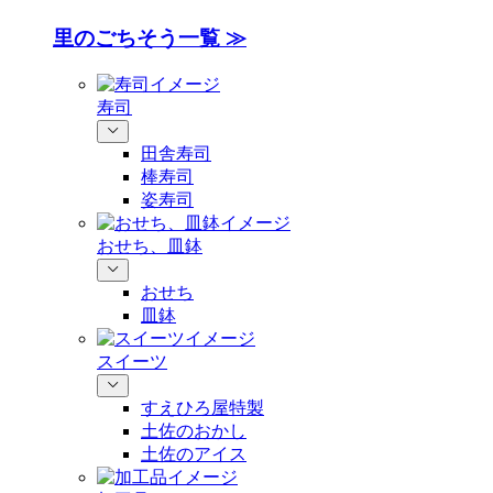
里のごちそう一覧 ≫
寿司
田舎寿司
棒寿司
姿寿司
おせち、皿鉢
おせち
皿鉢
スイーツ
すえひろ屋特製
土佐のおかし
土佐のアイス