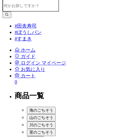
#田舎寿司
#ぼうしパン
#すまき
ホーム
ガイド
ログイン
マイページ
お気に入り
カート
0
商品一覧
海のごちそう
山のごちそう
川のごちそう
里のごちそう