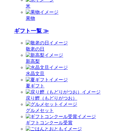
米
果物
ギフト一覧 ≫
敬老の日
新高梨
水晶文旦
夏ギフト
戻り鰹（もどりがつお）
グルメセット
ギフトコンクール受賞