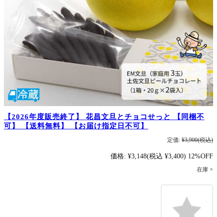
【2026年度販売終了】 花昌文旦とチョコせっと 【同梱不
可】 【送料無料】 【お届け指定日不可】
定価:
¥3,900
(税込)
価格:
¥3,148
(税込 ¥3,400)
12%OFF
在庫 ×