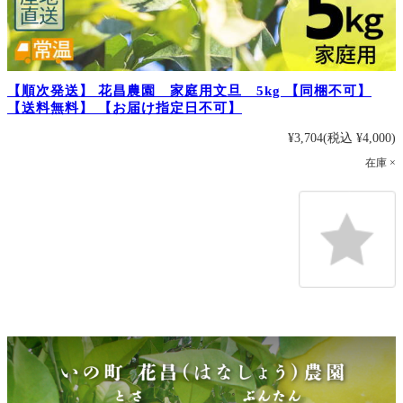
【順次発送】 花昌農園 家庭用文旦 5kg 【同梱不可】
【送料無料】 【お届け指定日不可】
¥3,704
(税込 ¥4,000)
在庫 ×