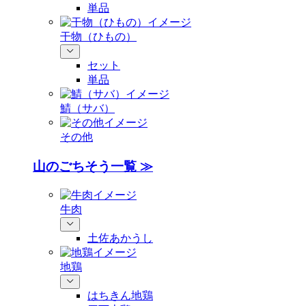
単品
干物（ひもの）
セット
単品
鯖（サバ）
その他
山のごちそう一覧 ≫
牛肉
土佐あかうし
地鶏
はちきん地鶏