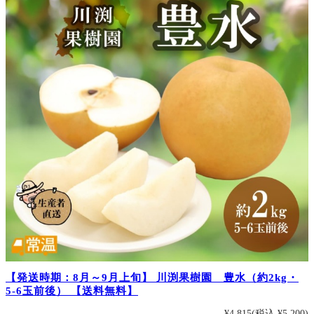
【発送時期：8月～9月上旬】 川渕果樹園 豊水（約2kg・
5-6玉前後） 【送料無料】
¥4,815
(税込 ¥5,200)