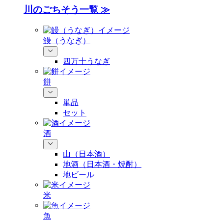
川のごちそう一覧 ≫
鰻（うなぎ）
四万十うなぎ
餅
単品
セット
酒
山（日本酒）
地酒（日本酒・焼酎）
地ビール
米
魚