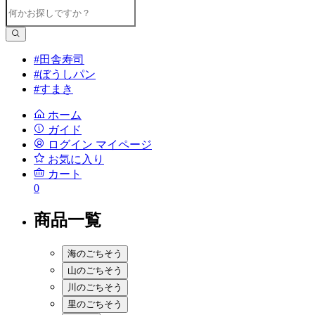
#田舎寿司
#ぼうしパン
#すまき
ホーム
ガイド
ログイン
マイページ
お気に入り
カート
0
商品一覧
海のごちそう
山のごちそう
川のごちそう
里のごちそう