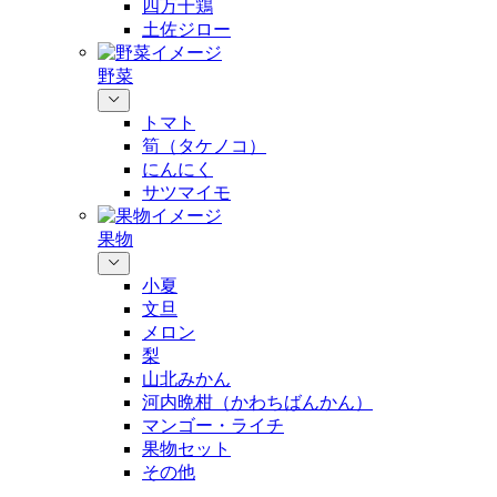
四万十鶏
土佐ジロー
野菜
トマト
筍（タケノコ）
にんにく
サツマイモ
果物
小夏
文旦
メロン
梨
山北みかん
河内晩柑（かわちばんかん）
マンゴー・ライチ
果物セット
その他