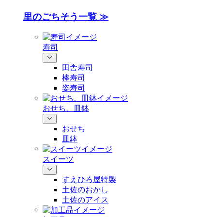
里のごちそう一覧 ≫
寿司
田舎寿司
棒寿司
姿寿司
おせち、皿鉢
おせち
皿鉢
スイーツ
すえひろ屋特製
土佐のおかし
土佐のアイス