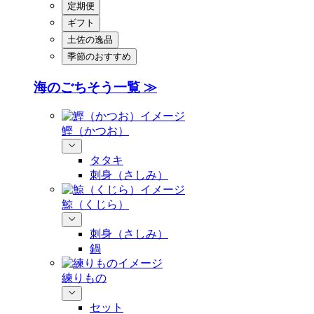
定期便
ギフト
土佐の逸品
季節のおすすめ
海のごちそう一覧 ≫
鰹（かつお）
タタキ
刺身（さしみ）
鯨（くじら）
刺身（さしみ）
鍋
練りもの
セット