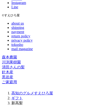
Instagram
Line
©すえひろ屋
about us
shipping
payment
return policy
privacy policy
tokusho
mail magazine
森本農園
川渕果樹園
清田さんの梨
針木産
黒岩産
ご家庭用
高知のグルメすえひろ屋
ギフト
新高梨