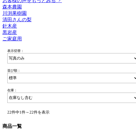
お客様の声をもっとみる
森本農園
川渕果樹園
清田さんの梨
針木産
黒岩産
ご家庭用
表示切替：
並び順：
在庫：
22件中1件～22件を表示
商品一覧