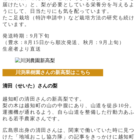
届けたい」と、梨が必要としている栄養分を与えるよ
うにして、日当たりにも気を配っています。
たこ足栽培（特許申請中）など栽培方法の研究も続け
ています。
発送時期：9月下旬
（豊水：8月15日から順次発送、秋月：9月上旬）
生産者より直送
川渕果樹園さんの新高梨はこちら
清田（せいた）さんの梨
越知町の清田さんの新高梨です。
梨の木は越知町の山の中腹にあり、山道を徒歩10分。
運搬機が通れるよう、自ら山道を整備した行動力あふ
れる若手農家さんです。
広島県出身の清田さんは、関東で働いていた時に見つ
けた「地域おこし協力隊」の記事をきっかけに越知町