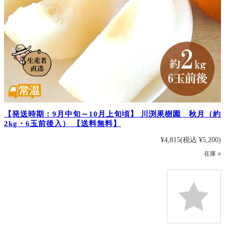
【発送時期：9月中旬～10月上旬頃】 川渕果樹園 秋月（約
2kg・6玉前後入） 【送料無料】
¥4,815
(税込 ¥5,200)
在庫 ○