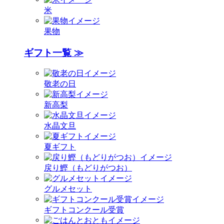
米
果物
ギフト一覧 ≫
敬老の日
新高梨
水晶文旦
夏ギフト
戻り鰹（もどりがつお）
グルメセット
ギフトコンクール受賞