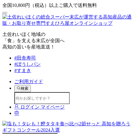
全国10,800円（税込）以上ご購入で送料無料
土佐れいほく地域の
「食」を支える末広が全国へ
高知の旨いを産地直送！
#田舎寿司
#ぼうしパン
#すまき
ご利用ガイド
検索
ログイン
マイページ