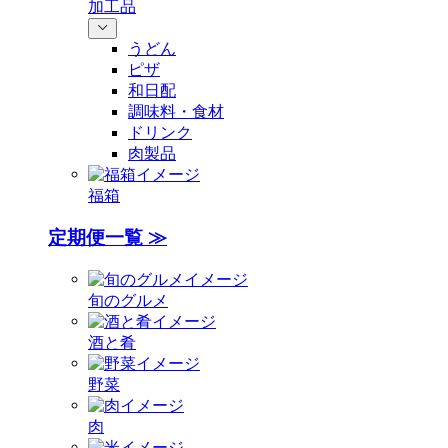
加工品
うどん
ピザ
和日配
調味料・食材
ドリンク
肉製品
福箱
定期便一覧 ≫
旬のグルメ
酒と肴
野菜
肉