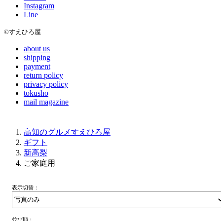
Instagram
Line
©すえひろ屋
about us
shipping
payment
return policy
privacy policy
tokusho
mail magazine
高知のグルメすえひろ屋
ギフト
新高梨
ご家庭用
表示切替：
並び順：