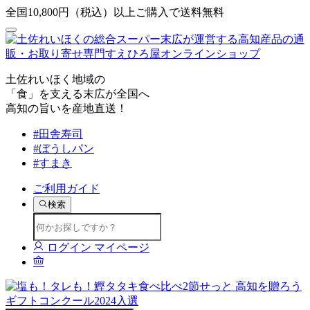
全国10,800円（税込）以上ご購入で送料無料
土佐れいほく地域の
「食」を支える末広が全国へ
高知の旨いを産地直送！
#田舎寿司
#ぼうしパン
#すまき
ご利用ガイド
検索
ログイン
マイページ