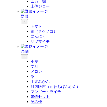
四万十鶏
土佐ジロー
野菜
トマト
筍（タケノコ）
にんにく
サツマイモ
果物
小夏
文旦
メロン
梨
山北みかん
河内晩柑（かわちばんかん）
マンゴー・ライチ
果物セット
その他