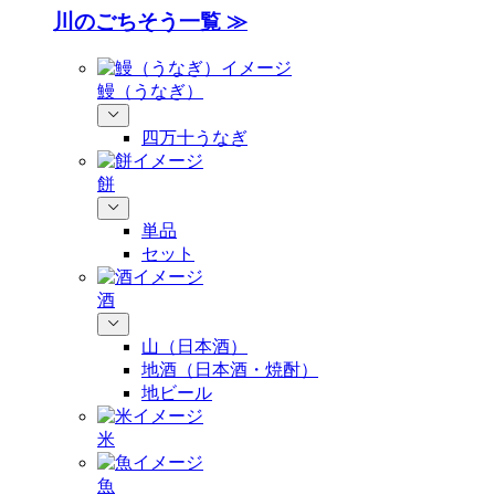
川のごちそう一覧 ≫
鰻（うなぎ）
四万十うなぎ
餅
単品
セット
酒
山（日本酒）
地酒（日本酒・焼酎）
地ビール
米
魚