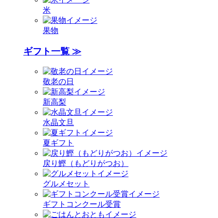
米
果物
ギフト一覧 ≫
敬老の日
新高梨
水晶文旦
夏ギフト
戻り鰹（もどりがつお）
グルメセット
ギフトコンクール受賞