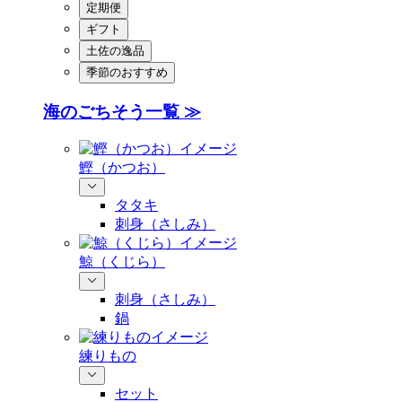
定期便
ギフト
土佐の逸品
季節のおすすめ
海のごちそう一覧 ≫
鰹（かつお）
タタキ
刺身（さしみ）
鯨（くじら）
刺身（さしみ）
鍋
練りもの
セット