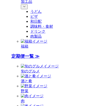
加工品
うどん
ピザ
和日配
調味料・食材
ドリンク
肉製品
福箱
定期便一覧 ≫
旬のグルメ
酒と肴
野菜
肉