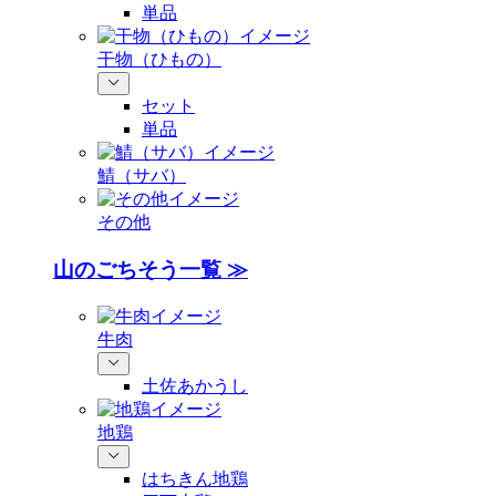
単品
干物（ひもの）
セット
単品
鯖（サバ）
その他
山のごちそう一覧 ≫
牛肉
土佐あかうし
地鶏
はちきん地鶏