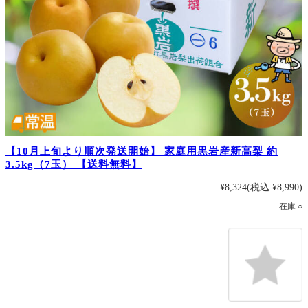
【10月上旬より順次発送開始】 家庭用黒岩産新高梨 約
3.5kg（7玉） 【送料無料】
¥8,324
(税込 ¥8,990)
在庫 ○