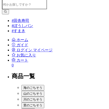
#田舎寿司
#ぼうしパン
#すまき
ホーム
ガイド
ログイン
マイページ
お気に入り
カート
0
商品一覧
海のごちそう
山のごちそう
川のごちそう
里のごちそう