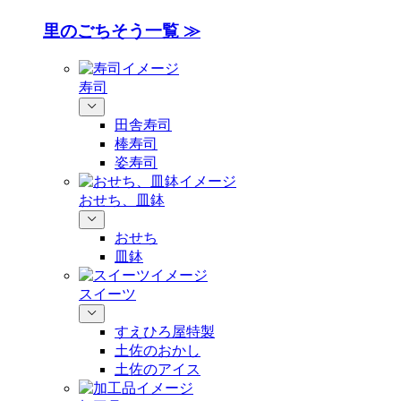
里のごちそう一覧 ≫
寿司
田舎寿司
棒寿司
姿寿司
おせち、皿鉢
おせち
皿鉢
スイーツ
すえひろ屋特製
土佐のおかし
土佐のアイス