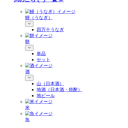
鰻（うなぎ）
四万十うなぎ
餅
単品
セット
酒
山（日本酒）
地酒（日本酒・焼酎）
地ビール
米
魚