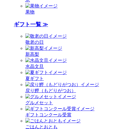
果物
ギフト一覧 ≫
敬老の日
新高梨
水晶文旦
夏ギフト
戻り鰹（もどりがつお）
グルメセット
ギフトコンクール受賞
ごはんとおとも