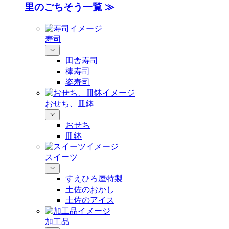
里のごちそう一覧 ≫
寿司
田舎寿司
棒寿司
姿寿司
おせち、皿鉢
おせち
皿鉢
スイーツ
すえひろ屋特製
土佐のおかし
土佐のアイス
加工品