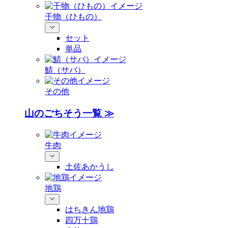
干物（ひもの）
セット
単品
鯖（サバ）
その他
山のごちそう一覧 ≫
牛肉
土佐あかうし
地鶏
はちきん地鶏
四万十鶏