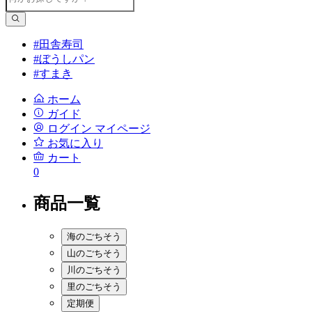
#田舎寿司
#ぼうしパン
#すまき
ホーム
ガイド
ログイン
マイページ
お気に入り
カート
0
商品一覧
海のごちそう
山のごちそう
川のごちそう
里のごちそう
定期便