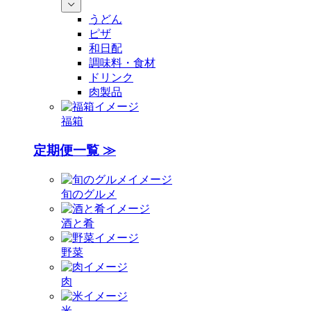
うどん
ピザ
和日配
調味料・食材
ドリンク
肉製品
福箱
定期便一覧 ≫
旬のグルメ
酒と肴
野菜
肉
米