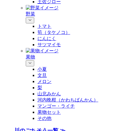
土佐ジロー
野菜
トマト
筍（タケノコ）
にんにく
サツマイモ
果物
小夏
文旦
メロン
梨
山北みかん
河内晩柑（かわちばんかん）
マンゴー・ライチ
果物セット
その他
川のごちそう一覧 ≫