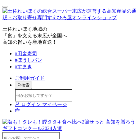
土佐れいほく地域の
「食」を支える末広が全国へ
高知の旨いを産地直送！
#田舎寿司
#ぼうしパン
#すまき
ご利用ガイド
検索
ログイン
マイページ