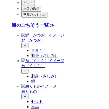
ギフト
土佐の逸品
季節のおすすめ
海のごちそう一覧 ≫
鰹（かつお）
タタキ
刺身（さしみ）
鯨（くじら）
刺身（さしみ）
鍋
練りもの
セット
単品