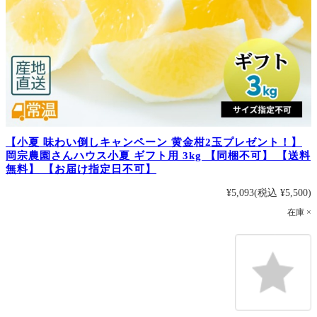
【小夏 味わい倒しキャンペーン 黄金柑2玉プレゼント！】
岡宗農園さんハウス小夏 ギフト用 3kg 【同梱不可】 【送料
無料】 【お届け指定日不可】
¥5,093
(税込 ¥5,500)
在庫 ×