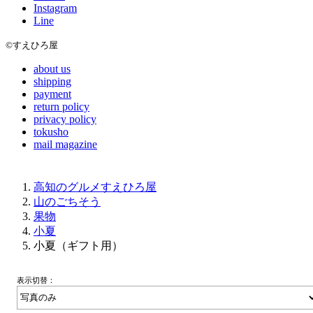
Instagram
Line
©すえひろ屋
about us
shipping
payment
return policy
privacy policy
tokusho
mail magazine
高知のグルメすえひろ屋
山のごちそう
果物
小夏
小夏（ギフト用）
表示切替：