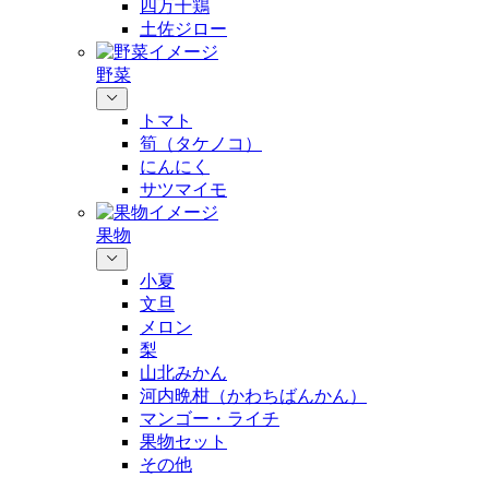
四万十鶏
土佐ジロー
野菜
トマト
筍（タケノコ）
にんにく
サツマイモ
果物
小夏
文旦
メロン
梨
山北みかん
河内晩柑（かわちばんかん）
マンゴー・ライチ
果物セット
その他