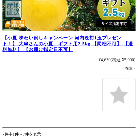
【小夏 味わい倒しキャンペーン 河内晩柑1玉プレゼン
ト！】 大串さんの小夏 ギフト用2.5kg 【同梱不可】 【送
料無料】 【お届け指定日不可】
¥4,630
(税込 ¥5,000)
在庫 ×
7件中1件～7件を表示