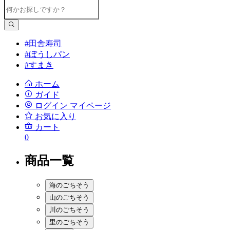
#田舎寿司
#ぼうしパン
#すまき
ホーム
ガイド
ログイン
マイページ
お気に入り
カート
0
商品一覧
海のごちそう
山のごちそう
川のごちそう
里のごちそう