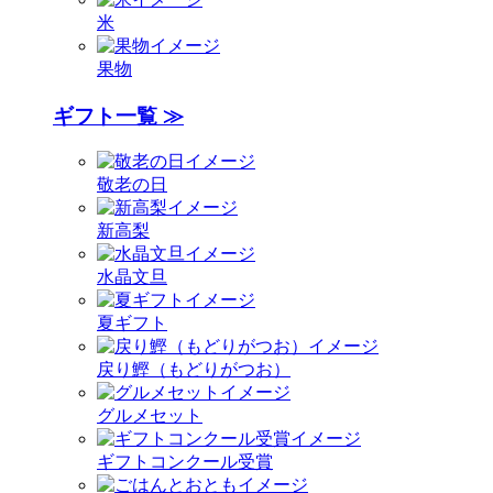
米
果物
ギフト一覧 ≫
敬老の日
新高梨
水晶文旦
夏ギフト
戻り鰹（もどりがつお）
グルメセット
ギフトコンクール受賞