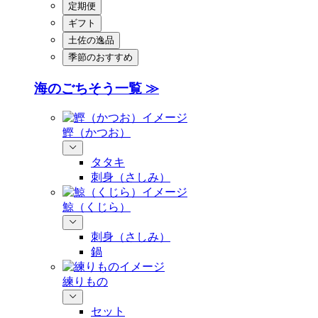
定期便
ギフト
土佐の逸品
季節のおすすめ
海のごちそう一覧 ≫
鰹（かつお）
タタキ
刺身（さしみ）
鯨（くじら）
刺身（さしみ）
鍋
練りもの
セット