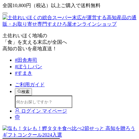
全国10,800円（税込）以上ご購入で送料無料
土佐れいほく地域の
「食」を支える末広が全国へ
高知の旨いを産地直送！
#田舎寿司
#ぼうしパン
#すまき
ご利用ガイド
検索
ログイン
マイページ