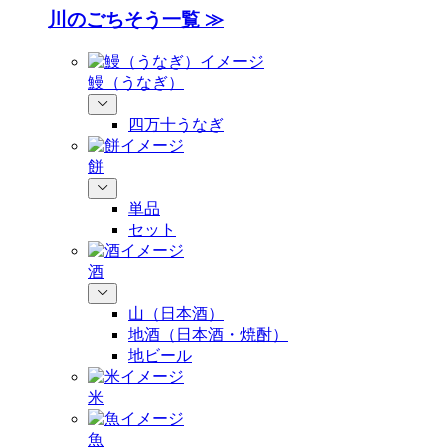
川のごちそう一覧 ≫
鰻（うなぎ）
四万十うなぎ
餅
単品
セット
酒
山（日本酒）
地酒（日本酒・焼酎）
地ビール
米
魚