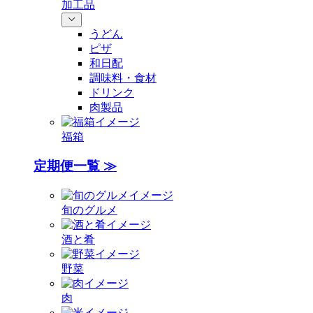
加工品
うどん
ピザ
和日配
調味料・食材
ドリンク
肉製品
福箱
定期便一覧 ≫
旬のグルメ
酒と肴
野菜
肉