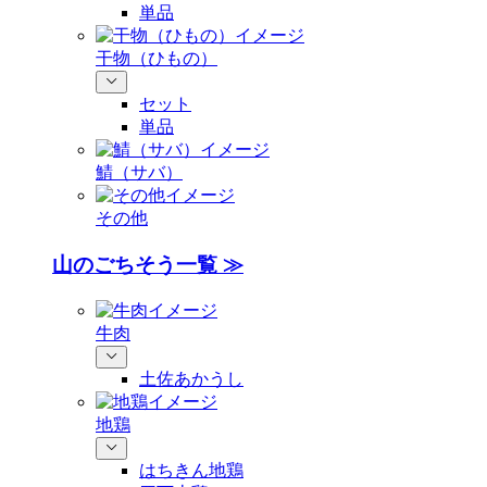
単品
干物（ひもの）
セット
単品
鯖（サバ）
その他
山のごちそう一覧 ≫
牛肉
土佐あかうし
地鶏
はちきん地鶏