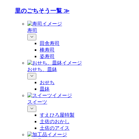
里のごちそう一覧 ≫
寿司
田舎寿司
棒寿司
姿寿司
おせち、皿鉢
おせち
皿鉢
スイーツ
すえひろ屋特製
土佐のおかし
土佐のアイス