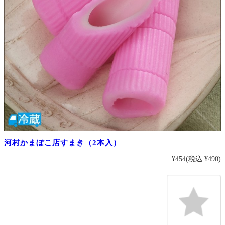
河村かまぼこ店すまき（2本入）
¥454
(税込 ¥490)