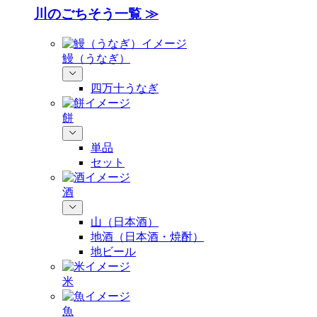
川のごちそう一覧 ≫
鰻（うなぎ）
四万十うなぎ
餅
単品
セット
酒
山（日本酒）
地酒（日本酒・焼酎）
地ビール
米
魚