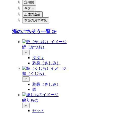
定期便
ギフト
土佐の逸品
季節のおすすめ
海のごちそう一覧 ≫
鰹（かつお）
タタキ
刺身（さしみ）
鯨（くじら）
刺身（さしみ）
鍋
練りもの
セット