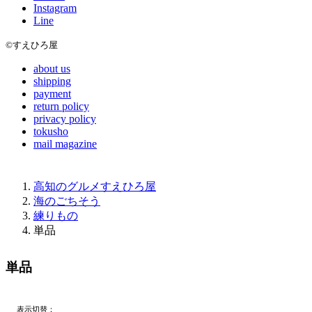
Instagram
Line
©すえひろ屋
about us
shipping
payment
return policy
privacy policy
tokusho
mail magazine
高知のグルメすえひろ屋
海のごちそう
練りもの
単品
単品
表示切替：