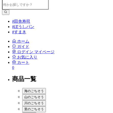
#田舎寿司
#ぼうしパン
#すまき
ホーム
ガイド
ログイン
マイページ
お気に入り
カート
0
商品一覧
海のごちそう
山のごちそう
川のごちそう
里のごちそう