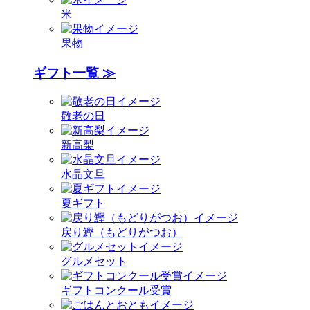
米
果物
ギフト一覧 ≫
敬老の日
新高梨
水晶文旦
夏ギフト
戻り鰹（もどりがつお）
グルメセット
ギフトコンクール受賞