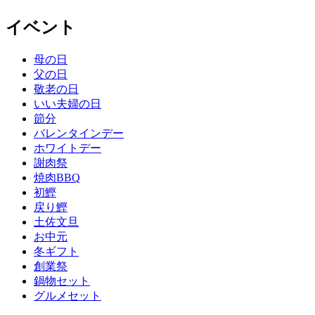
イベント
母の日
父の日
敬老の日
いい夫婦の日
節分
バレンタインデー
ホワイトデー
謝肉祭
焼肉BBQ
初鰹
戻り鰹
土佐文旦
お中元
冬ギフト
創業祭
鍋物セット
グルメセット