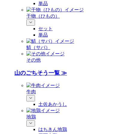
単品
干物（ひもの）
セット
単品
鯖（サバ）
その他
山のごちそう一覧 ≫
牛肉
土佐あかうし
地鶏
はちきん地鶏