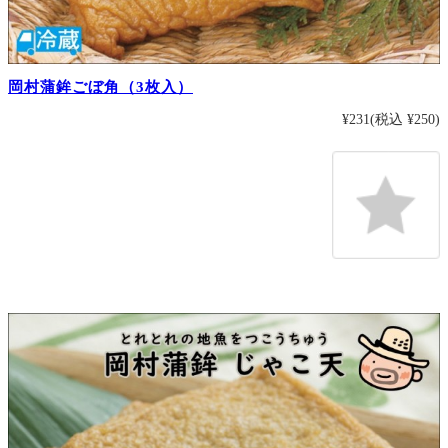
岡村蒲鉾ごぼ角（3枚入）
¥231
(税込 ¥250)