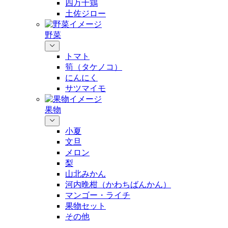
四万十鶏
土佐ジロー
野菜
トマト
筍（タケノコ）
にんにく
サツマイモ
果物
小夏
文旦
メロン
梨
山北みかん
河内晩柑（かわちばんかん）
マンゴー・ライチ
果物セット
その他