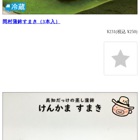
岡村蒲鉾すまき（3本入）
¥231
(税込 ¥250)