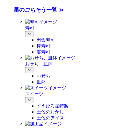
里のごちそう一覧 ≫
寿司
田舎寿司
棒寿司
姿寿司
おせち、皿鉢
おせち
皿鉢
スイーツ
すえひろ屋特製
土佐のおかし
土佐のアイス