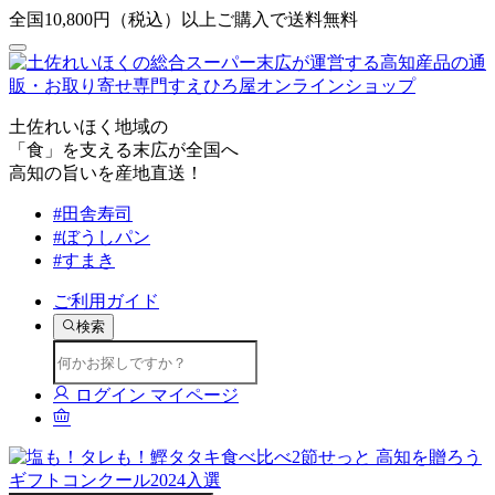
全国10,800円（税込）以上ご購入で送料無料
土佐れいほく地域の
「食」を支える末広が全国へ
高知の旨いを産地直送！
#田舎寿司
#ぼうしパン
#すまき
ご利用ガイド
検索
ログイン
マイページ