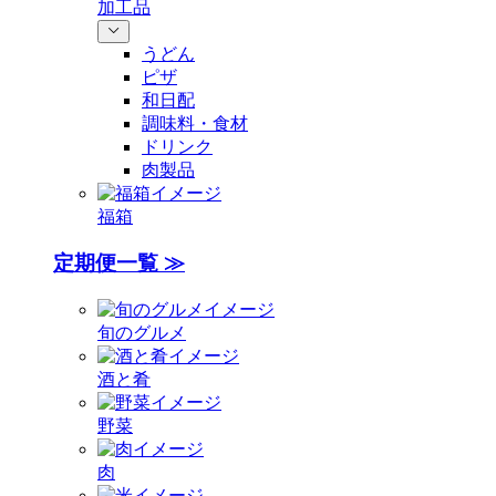
加工品
うどん
ピザ
和日配
調味料・食材
ドリンク
肉製品
福箱
定期便一覧 ≫
旬のグルメ
酒と肴
野菜
肉