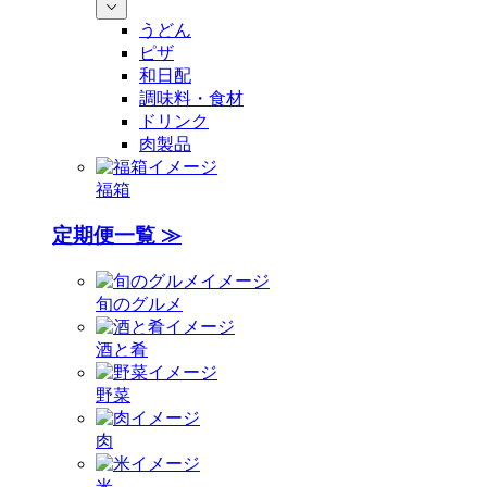
うどん
ピザ
和日配
調味料・食材
ドリンク
肉製品
福箱
定期便一覧 ≫
旬のグルメ
酒と肴
野菜
肉
米