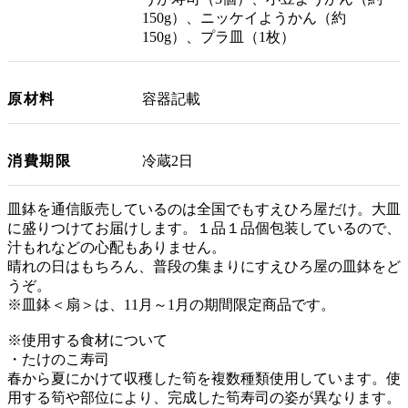
150g）、ニッケイようかん（約
150g）、プラ皿（1枚）
原材料
容器記載
消費期限
冷蔵2日
皿鉢を通信販売しているのは全国でもすえひろ屋だけ。大皿
に盛りつけてお届けします。１品１品個包装しているので、
汁もれなどの心配もありません。
晴れの日はもちろん、普段の集まりにすえひろ屋の皿鉢をど
うぞ。
※皿鉢＜扇＞は、11月～1月の期間限定商品です。
※使用する食材について
・たけのこ寿司
春から夏にかけて収穫した筍を複数種類使用しています。使
用する筍や部位により、完成した筍寿司の姿が異なります。