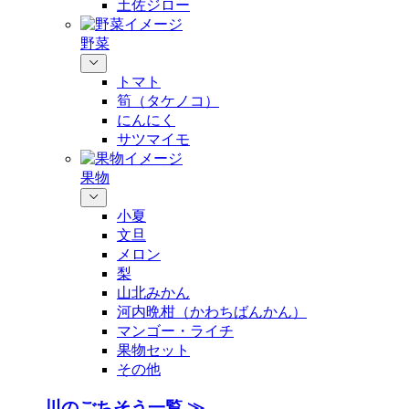
土佐ジロー
野菜
トマト
筍（タケノコ）
にんにく
サツマイモ
果物
小夏
文旦
メロン
梨
山北みかん
河内晩柑（かわちばんかん）
マンゴー・ライチ
果物セット
その他
川のごちそう一覧 ≫