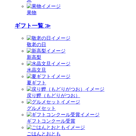
果物
ギフト一覧 ≫
敬老の日
新高梨
水晶文旦
夏ギフト
戻り鰹（もどりがつお）
グルメセット
ギフトコンクール受賞
ごはんとおとも