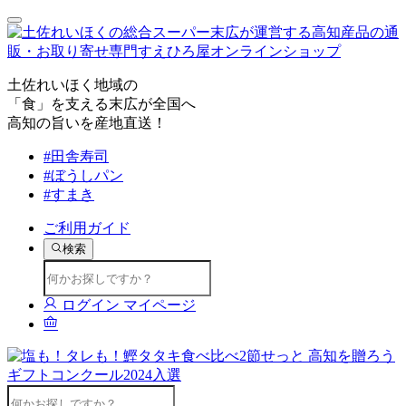
土佐れいほく地域の
「食」を支える末広が全国へ
高知の旨いを産地直送！
#田舎寿司
#ぼうしパン
#すまき
ご利用ガイド
検索
ログイン
マイページ