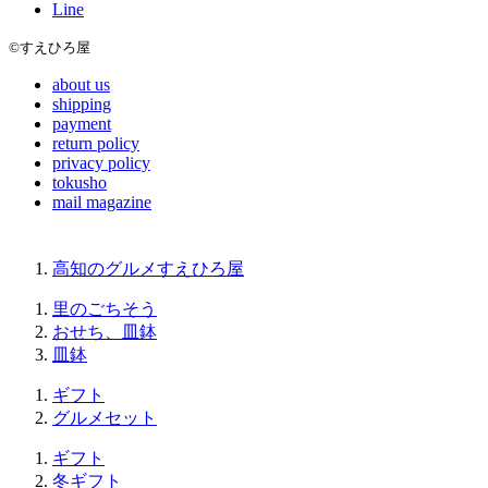
Line
©すえひろ屋
about us
shipping
payment
return policy
privacy policy
tokusho
mail magazine
高知のグルメすえひろ屋
里のごちそう
おせち、皿鉢
皿鉢
ギフト
グルメセット
ギフト
冬ギフト