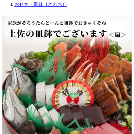
おせち・皿鉢（さわち）