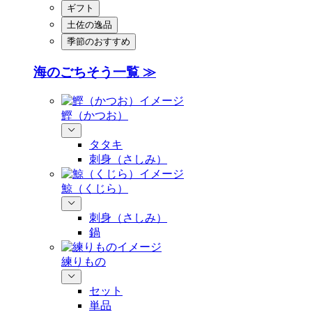
ギフト
土佐の逸品
季節のおすすめ
海のごちそう一覧 ≫
鰹（かつお）
タタキ
刺身（さしみ）
鯨（くじら）
刺身（さしみ）
鍋
練りもの
セット
単品