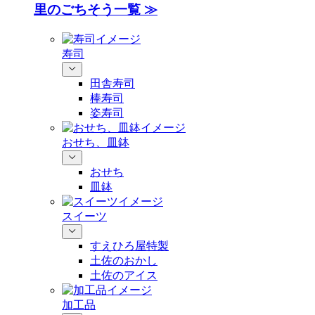
里のごちそう一覧 ≫
寿司
田舎寿司
棒寿司
姿寿司
おせち、皿鉢
おせち
皿鉢
スイーツ
すえひろ屋特製
土佐のおかし
土佐のアイス
加工品