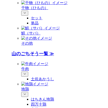
干物（ひもの）
セット
単品
鯖（サバ）
その他
山のごちそう一覧 ≫
牛肉
土佐あかうし
地鶏
はちきん地鶏
四万十鶏