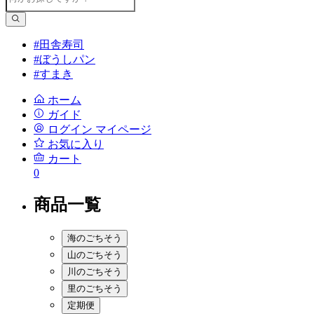
#田舎寿司
#ぼうしパン
#すまき
ホーム
ガイド
ログイン
マイページ
お気に入り
カート
0
商品一覧
海のごちそう
山のごちそう
川のごちそう
里のごちそう
定期便