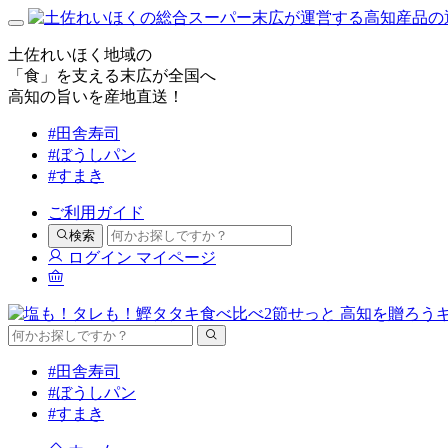
土佐れいほく地域の
「食」を支える末広が全国へ
高知の旨いを産地直送！
#田舎寿司
#ぼうしパン
#すまき
ご利用ガイド
検索
ログイン
マイページ
#田舎寿司
#ぼうしパン
#すまき