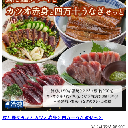
鯨と鰹タタキとカツオ赤身と四万十うなぎせっと
¥8,241
(税込 ¥8,900)