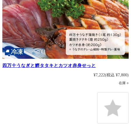
四万十うなぎと鰹タタキとカツオ赤身せっと
¥7,222
(税込 ¥7,800)
在庫 ○