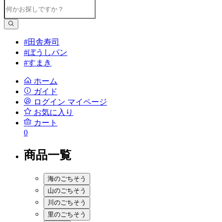
#田舎寿司
#ぼうしパン
#すまき
ホーム
ガイド
ログイン
マイページ
お気に入り
カート
0
商品一覧
海のごちそう
山のごちそう
川のごちそう
里のごちそう