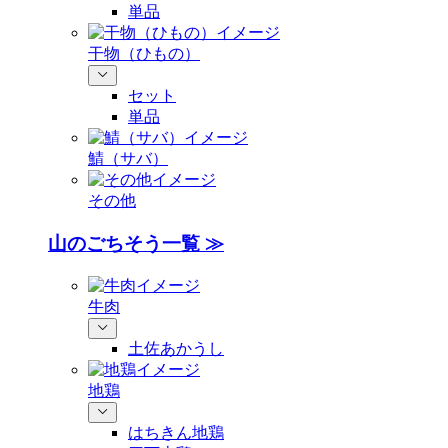
単品
干物（ひもの）
セット
単品
鯖（サバ）
その他
山のごちそう一覧 ≫
牛肉
土佐あかうし
地鶏
はちきん地鶏