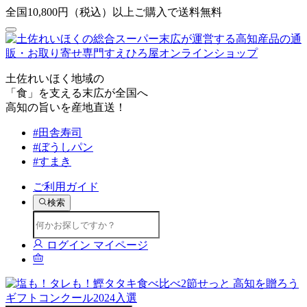
全国10,800円（税込）以上ご購入で送料無料
土佐れいほく地域の
「食」を支える末広が全国へ
高知の旨いを産地直送！
#田舎寿司
#ぼうしパン
#すまき
ご利用ガイド
検索
ログイン
マイページ