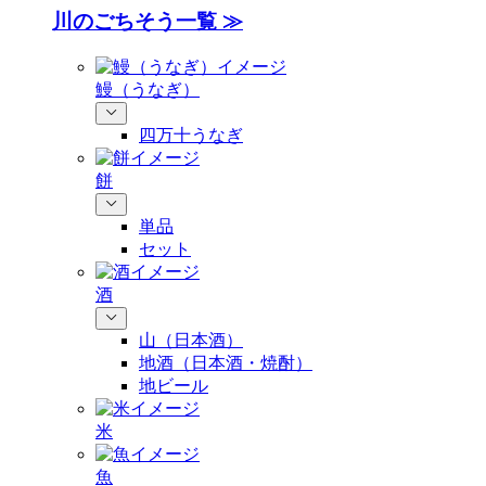
川のごちそう一覧 ≫
鰻（うなぎ）
四万十うなぎ
餅
単品
セット
酒
山（日本酒）
地酒（日本酒・焼酎）
地ビール
米
魚