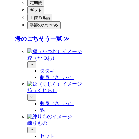
定期便
ギフト
土佐の逸品
季節のおすすめ
海のごちそう一覧 ≫
鰹（かつお）
タタキ
刺身（さしみ）
鯨（くじら）
刺身（さしみ）
鍋
練りもの
セット