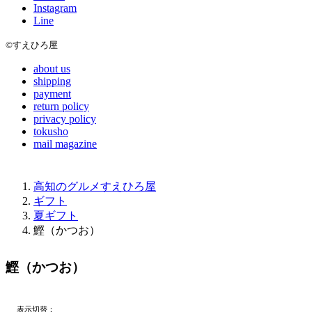
Instagram
Line
©すえひろ屋
about us
shipping
payment
return policy
privacy policy
tokusho
mail magazine
高知のグルメすえひろ屋
ギフト
夏ギフト
鰹（かつお）
鰹（かつお）
表示切替：