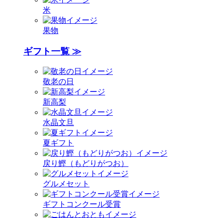
米
果物
ギフト一覧 ≫
敬老の日
新高梨
水晶文旦
夏ギフト
戻り鰹（もどりがつお）
グルメセット
ギフトコンクール受賞