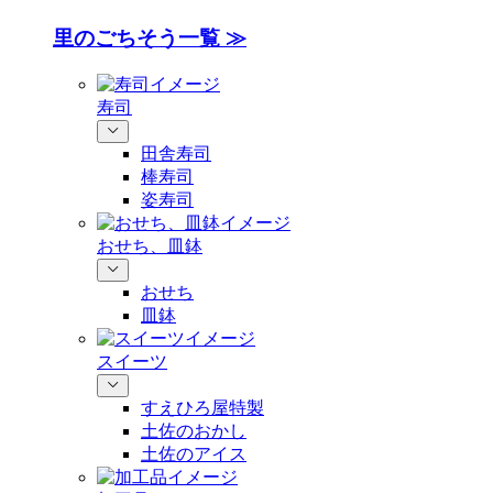
里のごちそう一覧 ≫
寿司
田舎寿司
棒寿司
姿寿司
おせち、皿鉢
おせち
皿鉢
スイーツ
すえひろ屋特製
土佐のおかし
土佐のアイス