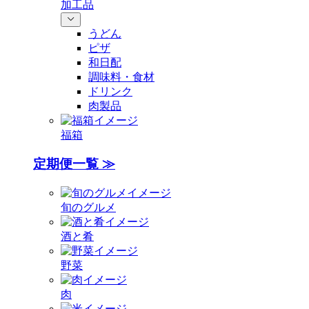
加工品
うどん
ピザ
和日配
調味料・食材
ドリンク
肉製品
福箱
定期便一覧 ≫
旬のグルメ
酒と肴
野菜
肉