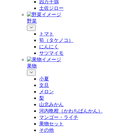
四万十鶏
土佐ジロー
野菜
トマト
筍（タケノコ）
にんにく
サツマイモ
果物
小夏
文旦
メロン
梨
山北みかん
河内晩柑（かわちばんかん）
マンゴー・ライチ
果物セット
その他