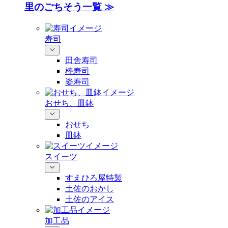
里のごちそう一覧 ≫
寿司
田舎寿司
棒寿司
姿寿司
おせち、皿鉢
おせち
皿鉢
スイーツ
すえひろ屋特製
土佐のおかし
土佐のアイス
加工品