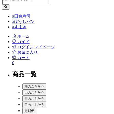
#田舎寿司
#ぼうしパン
#すまき
ホーム
ガイド
ログイン
マイページ
お気に入り
カート
0
商品一覧
海のごちそう
山のごちそう
川のごちそう
里のごちそう
定期便