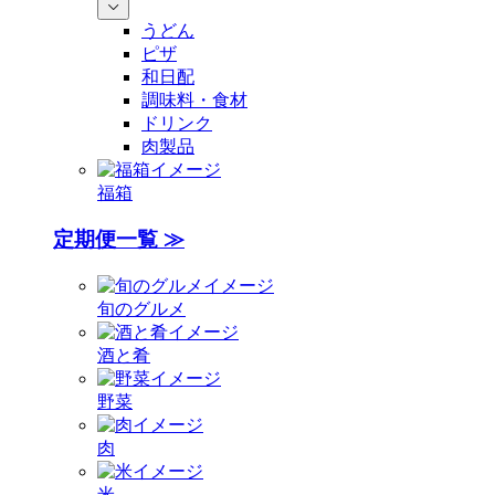
うどん
ピザ
和日配
調味料・食材
ドリンク
肉製品
福箱
定期便一覧 ≫
旬のグルメ
酒と肴
野菜
肉
米