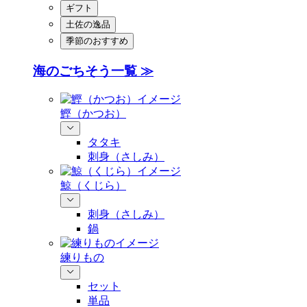
ギフト
土佐の逸品
季節のおすすめ
海のごちそう一覧 ≫
鰹（かつお）
タタキ
刺身（さしみ）
鯨（くじら）
刺身（さしみ）
鍋
練りもの
セット
単品