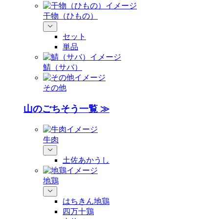
干物（ひもの）
セット
単品
鯖（サバ）
その他
山のごちそう一覧 ≫
牛肉
土佐あかうし
地鶏
はちきん地鶏
四万十鶏