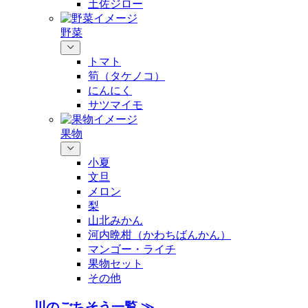
土佐ジロー
野菜
トマト
筍（タケノコ）
にんにく
サツマイモ
果物
小夏
文旦
メロン
梨
山北みかん
河内晩柑（かわちばんかん）
マンゴー・ライチ
果物セット
その他
川のごちそう一覧 ≫