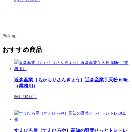
Pick up
おすすめ商品
近森産業［ちかもりさんぎょう］近森産業芋天粉 600g
（業務用）
864
（税込）
すえひろ屋［すえひろや］高知の野菜せっとトレトレ