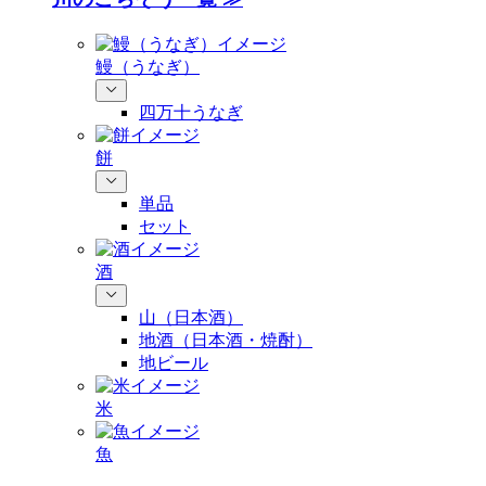
鰻（うなぎ）
四万十うなぎ
餅
単品
セット
酒
山（日本酒）
地酒（日本酒・焼酎）
地ビール
米
魚