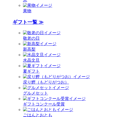
果物
ギフト一覧 ≫
敬老の日
新高梨
水晶文旦
夏ギフト
戻り鰹（もどりがつお）
グルメセット
ギフトコンクール受賞
ごはんとおとも