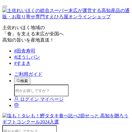
土佐れいほく地域の
「食」を支える末広が全国へ
高知の旨いを産地直送！
#田舎寿司
#ぼうしパン
#すまき
ご利用ガイド
検索
ログイン
マイページ