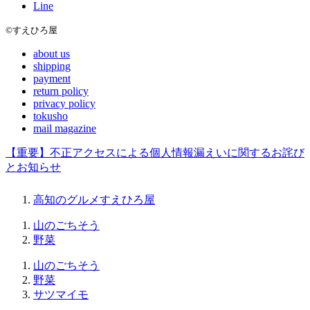
Line
©すえひろ屋
about us
shipping
payment
return policy
privacy policy
tokusho
mail magazine
【重要】不正アクセスによる個人情報漏えいに関するお詫び
とお知らせ
高知のグルメすえひろ屋
山のごちそう
野菜
山のごちそう
野菜
サツマイモ