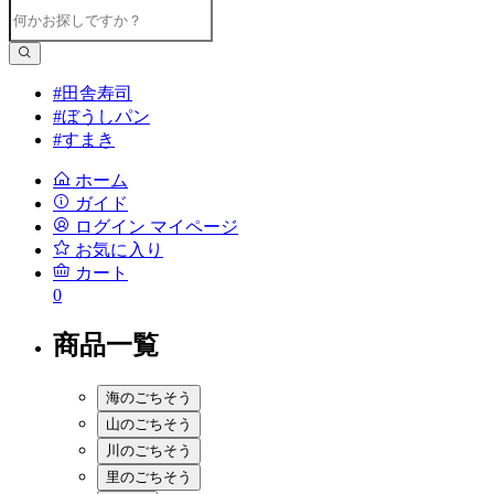
#田舎寿司
#ぼうしパン
#すまき
ホーム
ガイド
ログイン
マイページ
お気に入り
カート
0
商品一覧
海のごちそう
山のごちそう
川のごちそう
里のごちそう