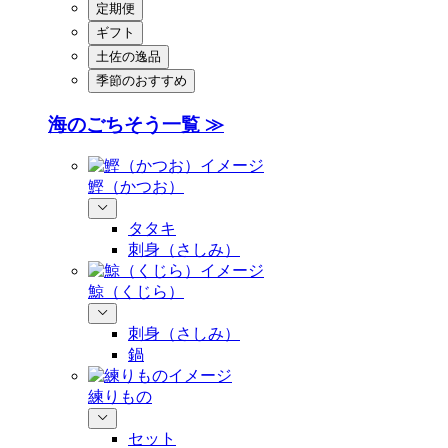
定期便
ギフト
土佐の逸品
季節のおすすめ
海のごちそう一覧 ≫
鰹（かつお）
タタキ
刺身（さしみ）
鯨（くじら）
刺身（さしみ）
鍋
練りもの
セット