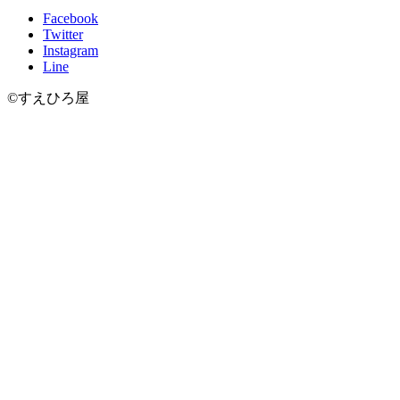
Facebook
Twitter
Instagram
Line
©すえひろ屋