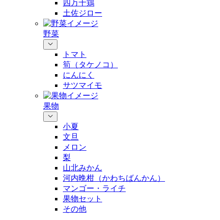
四万十鶏
土佐ジロー
野菜
トマト
筍（タケノコ）
にんにく
サツマイモ
果物
小夏
文旦
メロン
梨
山北みかん
河内晩柑（かわちばんかん）
マンゴー・ライチ
果物セット
その他