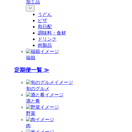
加工品
うどん
ピザ
和日配
調味料・食材
ドリンク
肉製品
福箱
定期便一覧 ≫
旬のグルメ
酒と肴
野菜
肉