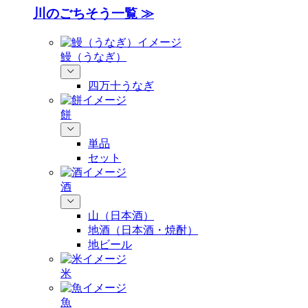
川のごちそう一覧 ≫
鰻（うなぎ）
四万十うなぎ
餅
単品
セット
酒
山（日本酒）
地酒（日本酒・焼酎）
地ビール
米
魚