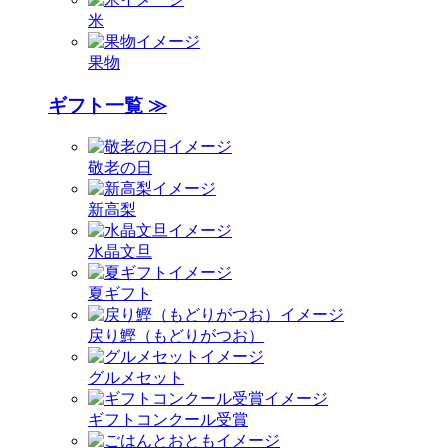
米
果物
ギフト一覧 ≫
敬老の日
新高梨
水晶文旦
夏ギフト
戻り鰹（もどりがつお）
グルメセット
ギフトコンクール受賞