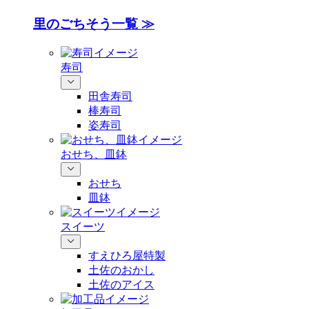
里のごちそう一覧 ≫
寿司
田舎寿司
棒寿司
姿寿司
おせち、皿鉢
おせち
皿鉢
スイーツ
すえひろ屋特製
土佐のおかし
土佐のアイス