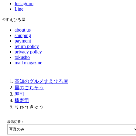
Instagram
Line
©すえひろ屋
about us
shipping
payment
return policy
privacy policy
tokusho
mail magazine
高知のグルメすえひろ屋
里のごちそう
寿司
棒寿司
りゅうきゅう
表示切替：