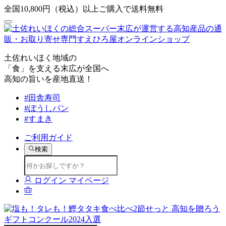
全国10,800円（税込）以上ご購入で送料無料
土佐れいほく地域の
「食」を支える末広が全国へ
高知の旨いを産地直送！
#田舎寿司
#ぼうしパン
#すまき
ご利用ガイド
検索
ログイン
マイページ