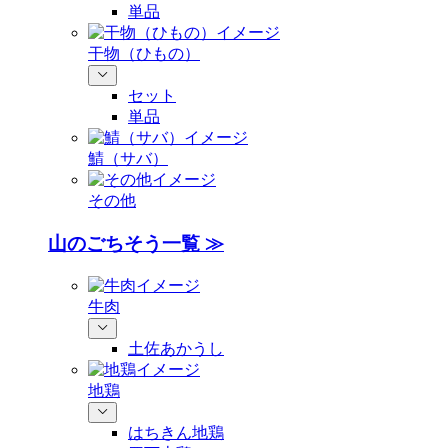
単品
干物（ひもの）
セット
単品
鯖（サバ）
その他
山のごちそう一覧 ≫
牛肉
土佐あかうし
地鶏
はちきん地鶏