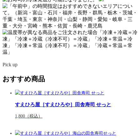
Pick up
おすすめ商品
すえひろ屋［すえひろや］田舎寿司 せっと
1,800
（税込）