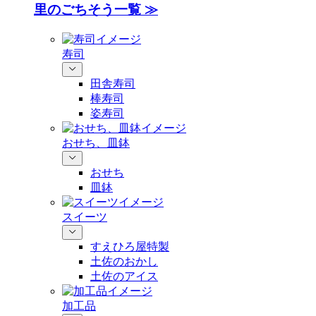
里のごちそう一覧 ≫
寿司
田舎寿司
棒寿司
姿寿司
おせち、皿鉢
おせち
皿鉢
スイーツ
すえひろ屋特製
土佐のおかし
土佐のアイス
加工品