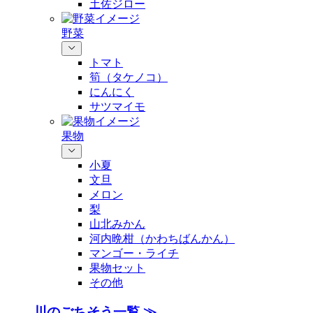
土佐ジロー
野菜
トマト
筍（タケノコ）
にんにく
サツマイモ
果物
小夏
文旦
メロン
梨
山北みかん
河内晩柑（かわちばんかん）
マンゴー・ライチ
果物セット
その他
川のごちそう一覧 ≫