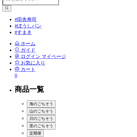
#田舎寿司
#ぼうしパン
#すまき
ホーム
ガイド
ログイン
マイページ
お気に入り
カート
0
商品一覧
海のごちそう
山のごちそう
川のごちそう
里のごちそう
定期便