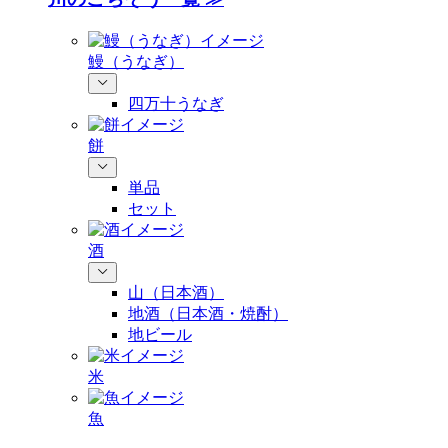
鰻（うなぎ）
四万十うなぎ
餅
単品
セット
酒
山（日本酒）
地酒（日本酒・焼酎）
地ビール
米
魚