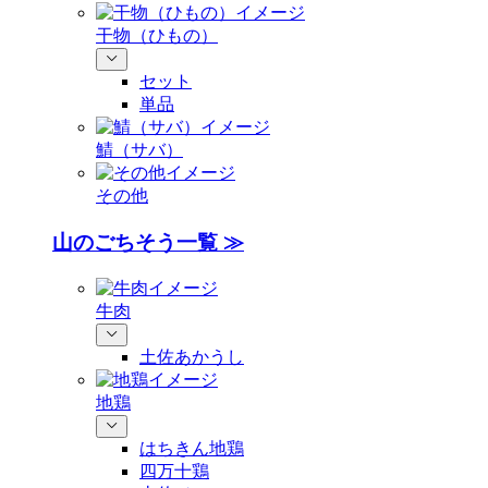
干物（ひもの）
セット
単品
鯖（サバ）
その他
山のごちそう一覧 ≫
牛肉
土佐あかうし
地鶏
はちきん地鶏
四万十鶏