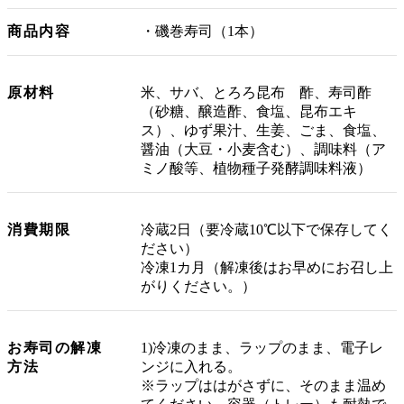
商品内容
・磯巻寿司（1本）
原材料
米、サバ、とろろ昆布 酢、寿司酢
（砂糖、醸造酢、食塩、昆布エキ
ス）、ゆず果汁、生姜、ごま、食塩、
醤油（大豆・小麦含む）、調味料（ア
ミノ酸等、植物種子発酵調味料液）
消費期限
冷蔵2日（要冷蔵10℃以下で保存してく
ださい）
冷凍1カ月（解凍後はお早めにお召し上
がりください。）
お寿司の解凍
1)冷凍のまま、ラップのまま、電子レ
方法
ンジに入れる。
※ラップははがさずに、そのまま温め