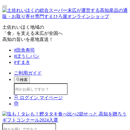
土佐れいほく地域の
「食」を支える末広が全国へ
高知の旨いを産地直送！
#田舎寿司
#ぼうしパン
#すまき
ご利用ガイド
検索
ログイン
マイページ