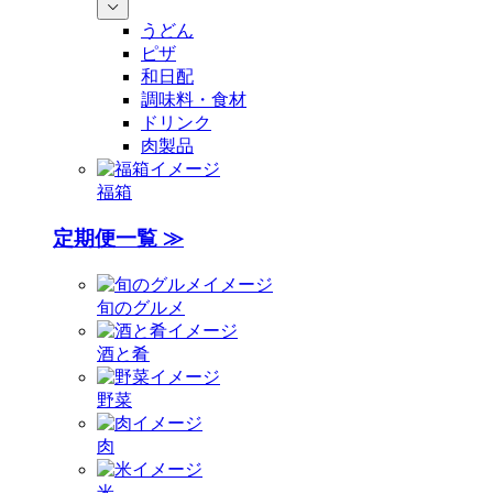
うどん
ピザ
和日配
調味料・食材
ドリンク
肉製品
福箱
定期便一覧 ≫
旬のグルメ
酒と肴
野菜
肉
米