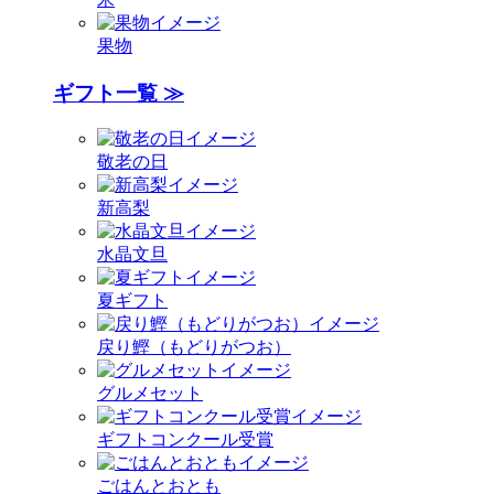
果物
ギフト一覧 ≫
敬老の日
新高梨
水晶文旦
夏ギフト
戻り鰹（もどりがつお）
グルメセット
ギフトコンクール受賞
ごはんとおとも