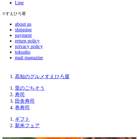
Line
©すえひろ屋
about us
shipping
payment
return policy
privacy policy
tokusho
mail magazine
高知のグルメすえひろ屋
里のごちそう
寿司
田舎寿司
巻寿司
ギフト
新米フェア