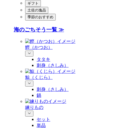
ギフト
土佐の逸品
季節のおすすめ
海のごちそう一覧 ≫
鰹（かつお）
タタキ
刺身（さしみ）
鯨（くじら）
刺身（さしみ）
鍋
練りもの
セット
単品