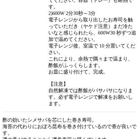
てください。容器（トレー）も耐熱で
す。
2)600W 2分30秒～3分
電子レンジから取り出したお寿司を触
っていただき（ヤケド注意）まだ冷た
いなと感じられたら、600W30 秒ずつ追
加で温めてください。
電子レンジ後、室温で 10 分置いてくだ
さい。
これにより、余熱で隅々まで温まり、
酢飯がふっくらします。
お皿に盛り付けて、完成。
【注意】
自然解凍では酢飯がパサパサになりま
す。必ず電子レンジで解凍をお願いし
ます。
酢の効いたシメサバを芯にした巻き寿司。
海苔の代わりにおぼろ昆布を巻き付けているので香が良いで
す。