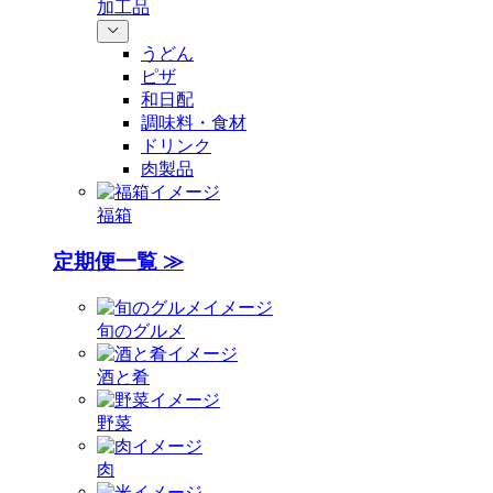
加工品
うどん
ピザ
和日配
調味料・食材
ドリンク
肉製品
福箱
定期便一覧 ≫
旬のグルメ
酒と肴
野菜
肉