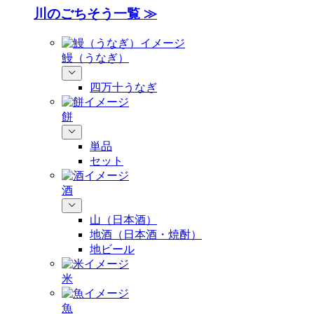
川のごちそう一覧 ≫
鰻（うなぎ）
四万十うなぎ
餅
単品
セット
酒
山（日本酒）
地酒（日本酒・焼酎）
地ビール
米
魚