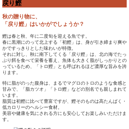
戻り鰹
秋の贈り物に、
「戻り鰹」はいかがでしょうか？
鰹は春と秋、年に二度旬を迎える魚です。
春に黒潮にのって北上する「初鰹」は、身が引き締まり爽や
かですっきりとした味わいが特徴。
それに対し、秋に南下してくる「戻り鰹」は、北の海でたっ
ぷり餌を食べて栄養を蓄え、魚体も大きく脂がしっかりとの
っているため、「トロ鰹」とも呼ばれるほど濃厚な旨みを誇
ります。
特に脂がのった腹身は、まるでマグロのトロのような食感と
甘みで、「脂カツオ」「トロ鰹」などの別名でも親しまれて
います。
脂質は初鰹に比べて豊富ですが、鰹そのものは高たんぱく・
低カロリーのヘルシー食材。
美容や健康を気にされる方にも安心してお楽しみいただけま
す。