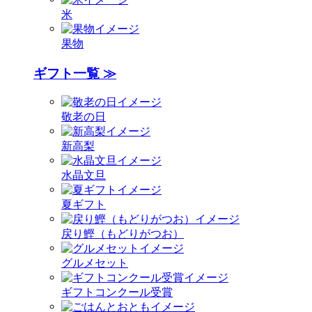
米
果物
ギフト一覧 ≫
敬老の日
新高梨
水晶文旦
夏ギフト
戻り鰹（もどりがつお）
グルメセット
ギフトコンクール受賞