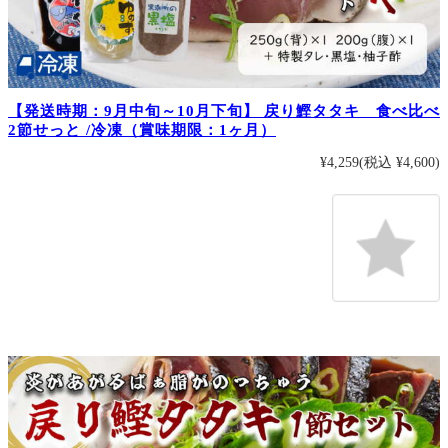
【発送時期：9月中旬～10月下旬】 戻り鰹タタキ 食べ比べ
2節せっと /冷凍（賞味期限：1ヶ月）
¥4,259
(税込 ¥4,600)