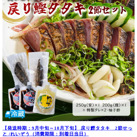
【発送時期：9月中旬～10月下旬】 戻り鰹タタキ 2節せっ
と /れいぞう（消費期限：到着日当日）