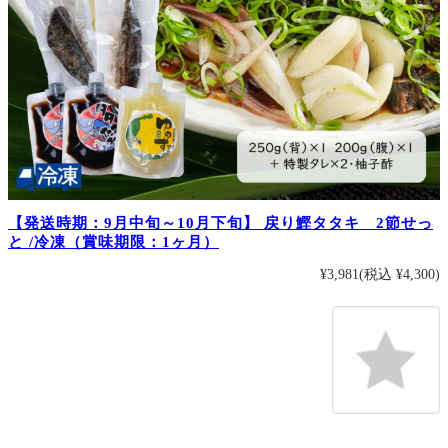
【発送時期：9月中旬～10月下旬】 戻り鰹タタキ 2節せっ
と /冷凍（賞味期限：1ヶ月）
¥3,981
(税込 ¥4,300)