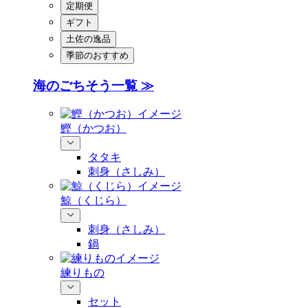
定期便
ギフト
土佐の逸品
季節のおすすめ
海のごちそう一覧 ≫
鰹（かつお）
タタキ
刺身（さしみ）
鯨（くじら）
刺身（さしみ）
鍋
練りもの
セット