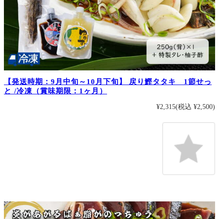
【発送時期：9月中旬～10月下旬】 戻り鰹タタキ 1節せっ
と /冷凍（賞味期限：1ヶ月）
¥2,315
(税込 ¥2,500)