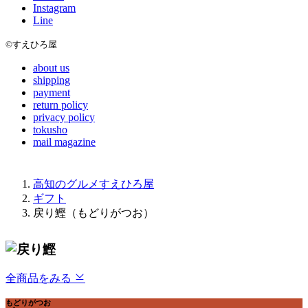
Instagram
Line
©すえひろ屋
about us
shipping
payment
return policy
privacy policy
tokusho
mail magazine
高知のグルメすえひろ屋
ギフト
戻り鰹（もどりがつお）
全商品をみる
もどりがつお