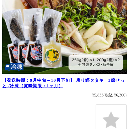
【発送時期：9月中旬～10月下旬】 戻り鰹タタキ 3節せっ
と /冷凍（賞味期限：1ヶ月）
¥5,833
(税込 ¥6,300)