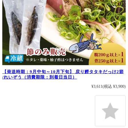
【発送時期：9月中旬～10月下旬】 戻り鰹タタキだっけ2節
/れいぞう（消費期限：到着日当日）
¥3,611
(税込 ¥3,900)