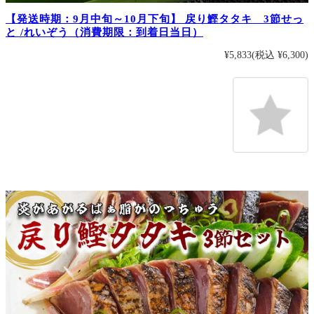
【発送時期：9月中旬～10月下旬】 戻り鰹タタキ 3節せっ
と /れいぞう（消費期限：到着日当日）
¥5,833
(税込 ¥6,300)