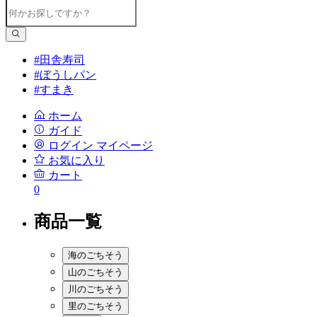
#田舎寿司
#ぼうしパン
#すまき
ホーム
ガイド
ログイン
マイページ
お気に入り
カート
0
商品一覧
海のごちそう
山のごちそう
川のごちそう
里のごちそう