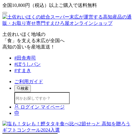
全国10,800円（税込）以上ご購入で送料無料
土佐れいほく地域の
「食」を支える末広が全国へ
高知の旨いを産地直送！
#田舎寿司
#ぼうしパン
#すまき
ご利用ガイド
検索
ログイン
マイページ