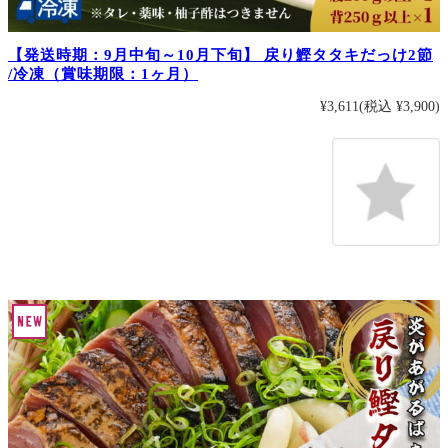
【発送時期：9月中旬～10月下旬】 戻り鰹タタキだっけ2節
/冷凍（賞味期限：1ヶ月）
¥3,611
(税込 ¥3,900)