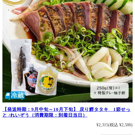
【発送時期：9月中旬～10月下旬】 戻り鰹タタキ 1節せっ
と /れいぞう（消費期限：到着日当日）
¥2,315
(税込 ¥2,500)