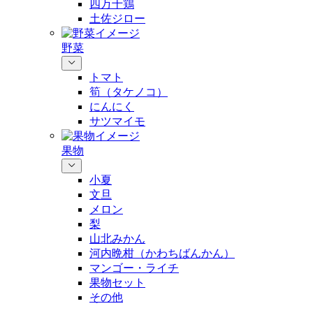
四万十鶏
土佐ジロー
野菜
トマト
筍（タケノコ）
にんにく
サツマイモ
果物
小夏
文旦
メロン
梨
山北みかん
河内晩柑（かわちばんかん）
マンゴー・ライチ
果物セット
その他