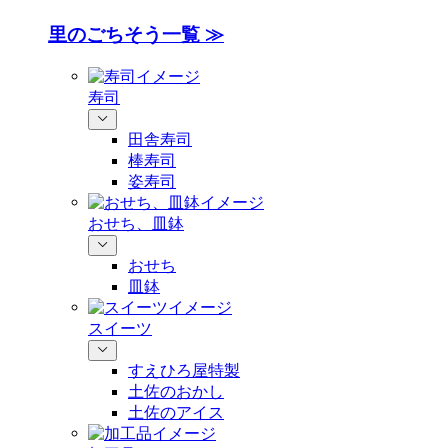
里のごちそう一覧 ≫
寿司
田舎寿司
棒寿司
姿寿司
おせち、皿鉢
おせち
皿鉢
スイーツ
すえひろ屋特製
土佐のおかし
土佐のアイス