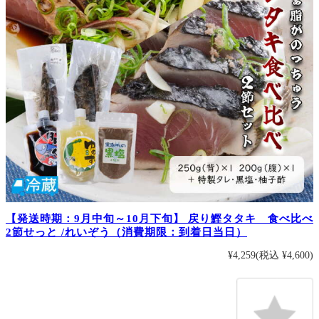
【発送時期：9月中旬～10月下旬】 戻り鰹タタキ 食べ比べ
2節せっと /れいぞう（消費期限：到着日当日）
¥4,259
(税込 ¥4,600)