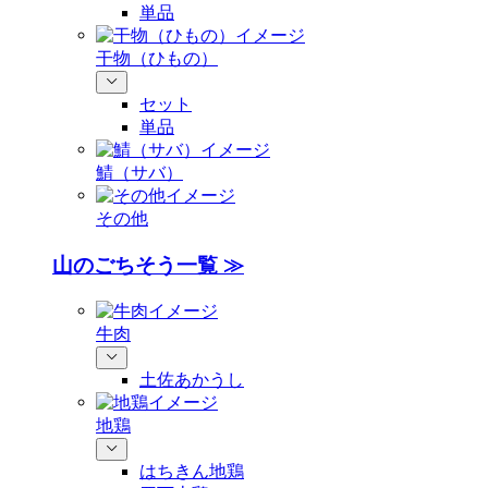
単品
干物（ひもの）
セット
単品
鯖（サバ）
その他
山のごちそう一覧 ≫
牛肉
土佐あかうし
地鶏
はちきん地鶏