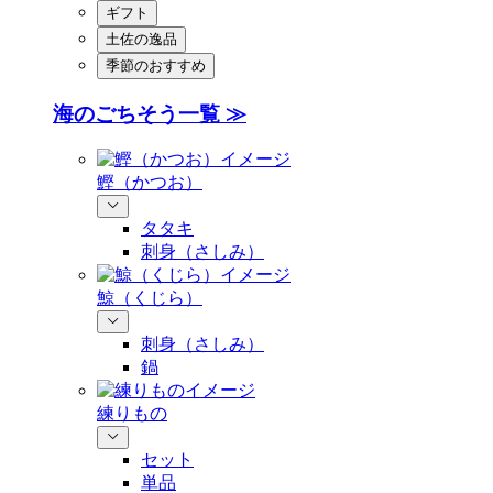
ギフト
土佐の逸品
季節のおすすめ
海のごちそう一覧 ≫
鰹（かつお）
タタキ
刺身（さしみ）
鯨（くじら）
刺身（さしみ）
鍋
練りもの
セット
単品