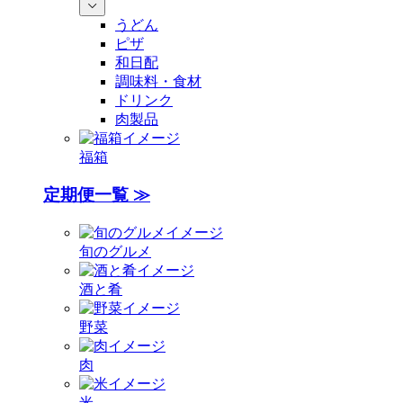
うどん
ピザ
和日配
調味料・食材
ドリンク
肉製品
福箱
定期便一覧 ≫
旬のグルメ
酒と肴
野菜
肉
米