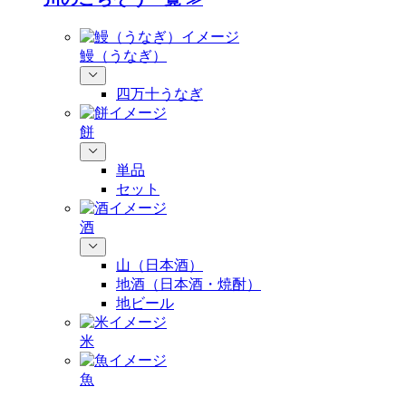
鰻（うなぎ）
四万十うなぎ
餅
単品
セット
酒
山（日本酒）
地酒（日本酒・焼酎）
地ビール
米
魚