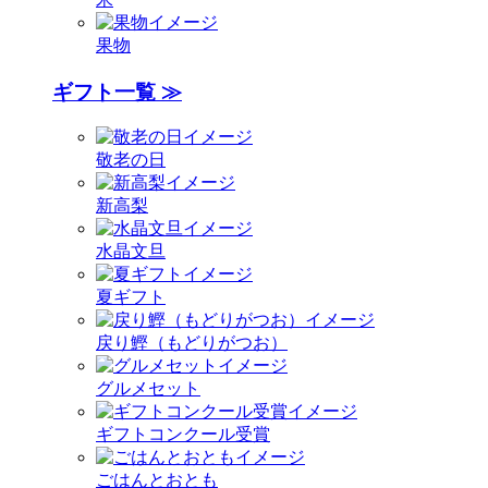
果物
ギフト一覧 ≫
敬老の日
新高梨
水晶文旦
夏ギフト
戻り鰹（もどりがつお）
グルメセット
ギフトコンクール受賞
ごはんとおとも