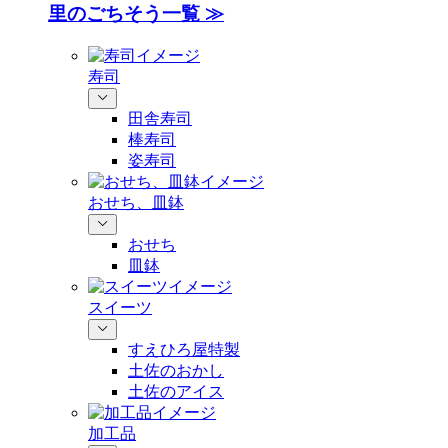
里のごちそう一覧 ≫
寿司
田舎寿司
棒寿司
姿寿司
おせち、皿鉢
おせち
皿鉢
スイーツ
すえひろ屋特製
土佐のおかし
土佐のアイス
加工品