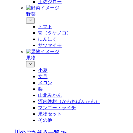
土佐ジロー
野菜
トマト
筍（タケノコ）
にんにく
サツマイモ
果物
小夏
文旦
メロン
梨
山北みかん
河内晩柑（かわちばんかん）
マンゴー・ライチ
果物セット
その他
川のごちそう一覧 ≫