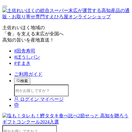
土佐れいほく地域の
「食」を支える末広が全国へ
高知の旨いを産地直送！
#田舎寿司
#ぼうしパン
#すまき
ご利用ガイド
検索
ログイン
マイページ