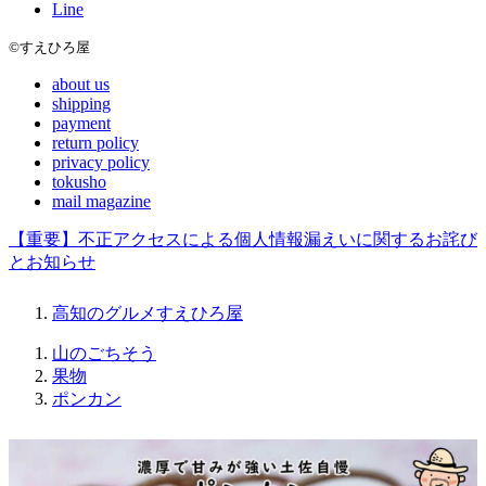
Line
©すえひろ屋
about us
shipping
payment
return policy
privacy policy
tokusho
mail magazine
【重要】不正アクセスによる個人情報漏えいに関するお詫び
とお知らせ
高知のグルメすえひろ屋
山のごちそう
果物
ポンカン