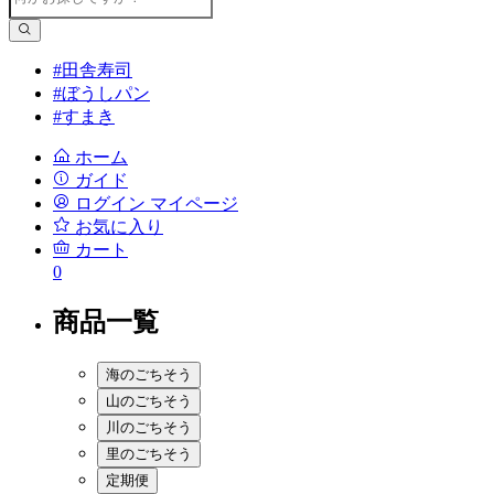
#田舎寿司
#ぼうしパン
#すまき
ホーム
ガイド
ログイン
マイページ
お気に入り
カート
0
商品一覧
海のごちそう
山のごちそう
川のごちそう
里のごちそう
定期便