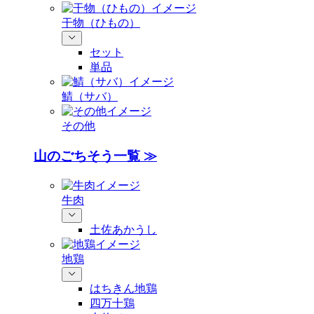
干物（ひもの）
セット
単品
鯖（サバ）
その他
山のごちそう一覧 ≫
牛肉
土佐あかうし
地鶏
はちきん地鶏
四万十鶏