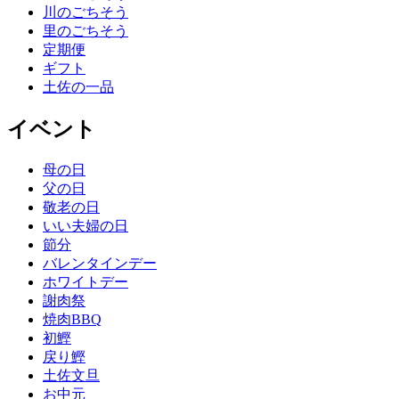
川のごちそう
里のごちそう
定期便
ギフト
土佐の一品
イベント
母の日
父の日
敬老の日
いい夫婦の日
節分
バレンタインデー
ホワイトデー
謝肉祭
焼肉BBQ
初鰹
戻り鰹
土佐文旦
お中元