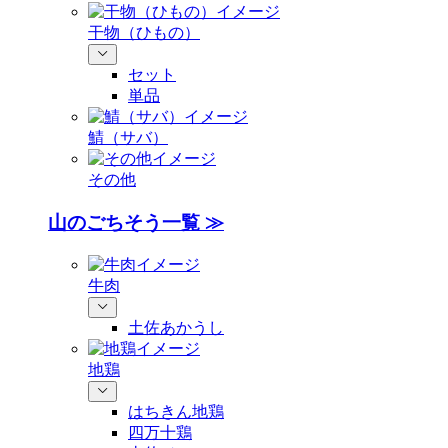
干物（ひもの）
セット
単品
鯖（サバ）
その他
山のごちそう一覧 ≫
牛肉
土佐あかうし
地鶏
はちきん地鶏
四万十鶏