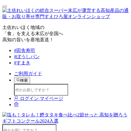
土佐れいほく地域の
「食」を支える末広が全国へ
高知の旨いを産地直送！
#田舎寿司
#ぼうしパン
#すまき
ご利用ガイド
検索
ログイン
マイページ