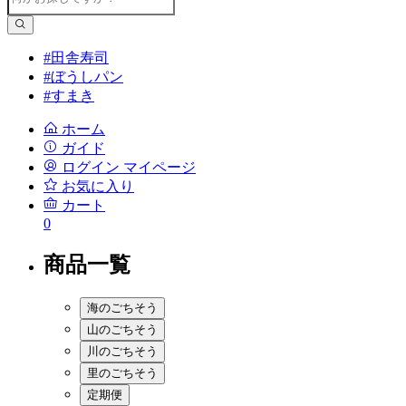
#田舎寿司
#ぼうしパン
#すまき
ホーム
ガイド
ログイン
マイページ
お気に入り
カート
0
商品一覧
海のごちそう
山のごちそう
川のごちそう
里のごちそう
定期便