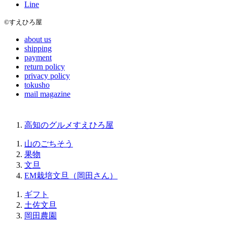
Line
©すえひろ屋
about us
shipping
payment
return policy
privacy policy
tokusho
mail magazine
高知のグルメすえひろ屋
山のごちそう
果物
文旦
EM栽培文旦（岡田さん）
ギフト
土佐文旦
岡田農園