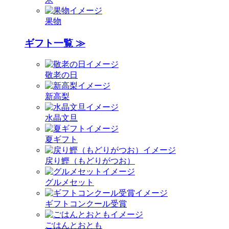
果物
ギフト一覧 ≫
敬老の日
新高梨
水晶文旦
夏ギフト
戻り鰹（もどりがつお）
グルメセット
ギフトコンクール受賞
ごはんとおとも