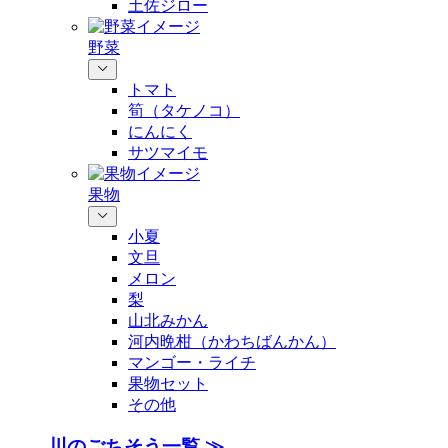
土佐ジロー
野菜
トマト
筍（タケノコ）
にんにく
サツマイモ
果物
小夏
文旦
メロン
梨
山北みかん
河内晩柑（かわちばんかん）
マンゴー・ライチ
果物セット
その他
川のごちそう一覧 ≫