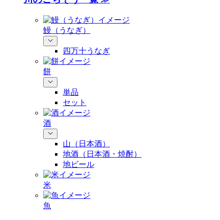
鰻（うなぎ）
四万十うなぎ
餅
単品
セット
酒
山（日本酒）
地酒（日本酒・焼酎）
地ビール
米
魚