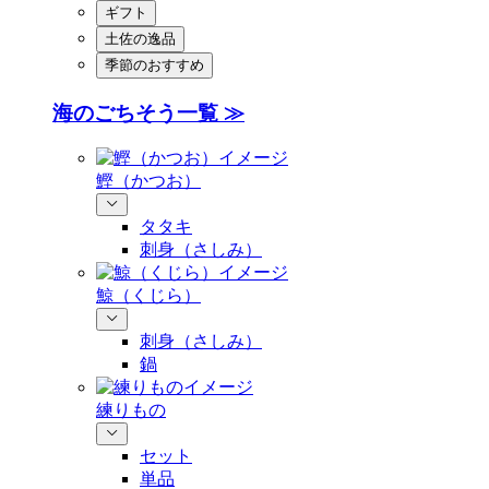
ギフト
土佐の逸品
季節のおすすめ
海のごちそう一覧 ≫
鰹（かつお）
タタキ
刺身（さしみ）
鯨（くじら）
刺身（さしみ）
鍋
練りもの
セット
単品