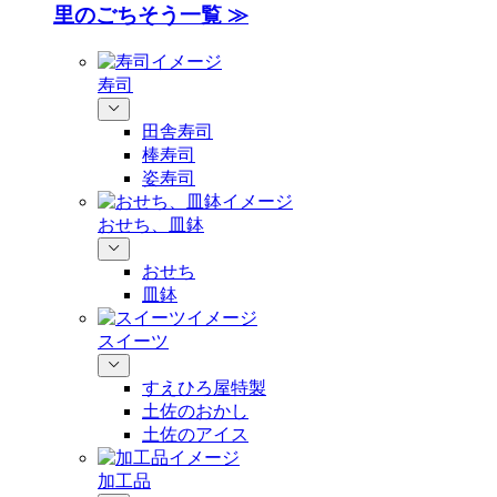
里のごちそう一覧 ≫
寿司
田舎寿司
棒寿司
姿寿司
おせち、皿鉢
おせち
皿鉢
スイーツ
すえひろ屋特製
土佐のおかし
土佐のアイス
加工品