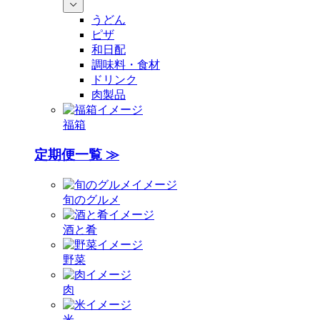
うどん
ピザ
和日配
調味料・食材
ドリンク
肉製品
福箱
定期便一覧 ≫
旬のグルメ
酒と肴
野菜
肉
米