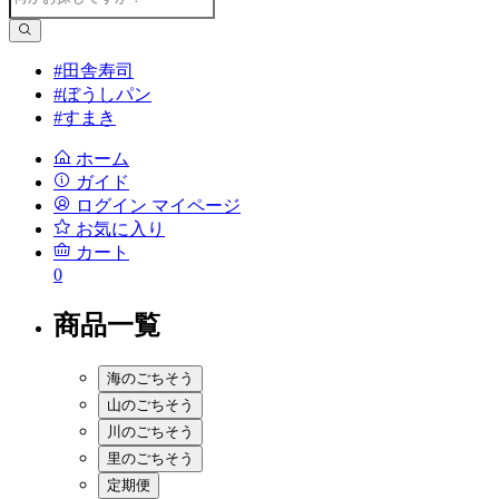
#田舎寿司
#ぼうしパン
#すまき
ホーム
ガイド
ログイン
マイページ
お気に入り
カート
0
商品一覧
海のごちそう
山のごちそう
川のごちそう
里のごちそう
定期便