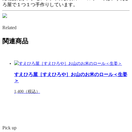
ろ屋で１つ１つ手作りしています。
Related
関連商品
すえひろ屋［すえひろや］お山のお米のロール＜生姜
＞
1,400
（税込）
Pick up