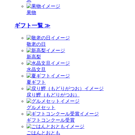
果物
ギフト一覧 ≫
敬老の日
新高梨
水晶文旦
夏ギフト
戻り鰹（もどりがつお）
グルメセット
ギフトコンクール受賞
ごはんとおとも