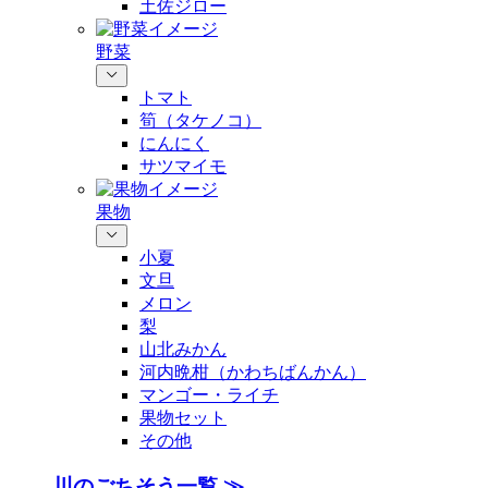
土佐ジロー
野菜
トマト
筍（タケノコ）
にんにく
サツマイモ
果物
小夏
文旦
メロン
梨
山北みかん
河内晩柑（かわちばんかん）
マンゴー・ライチ
果物セット
その他
川のごちそう一覧 ≫