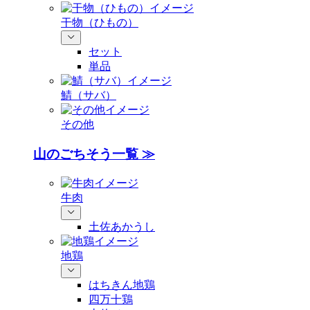
干物（ひもの）
セット
単品
鯖（サバ）
その他
山のごちそう一覧 ≫
牛肉
土佐あかうし
地鶏
はちきん地鶏
四万十鶏