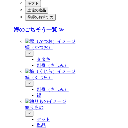
ギフト
土佐の逸品
季節のおすすめ
海のごちそう一覧 ≫
鰹（かつお）
タタキ
刺身（さしみ）
鯨（くじら）
刺身（さしみ）
鍋
練りもの
セット
単品