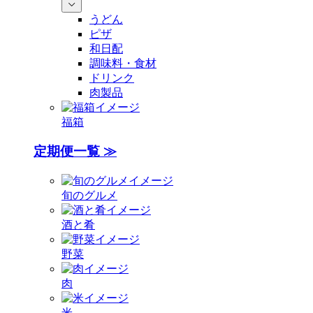
うどん
ピザ
和日配
調味料・食材
ドリンク
肉製品
福箱
定期便一覧 ≫
旬のグルメ
酒と肴
野菜
肉
米