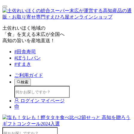
土佐れいほく地域の
「食」を支える末広が全国へ
高知の旨いを産地直送！
#田舎寿司
#ぼうしパン
#すまき
ご利用ガイド
検索
ログイン
マイページ