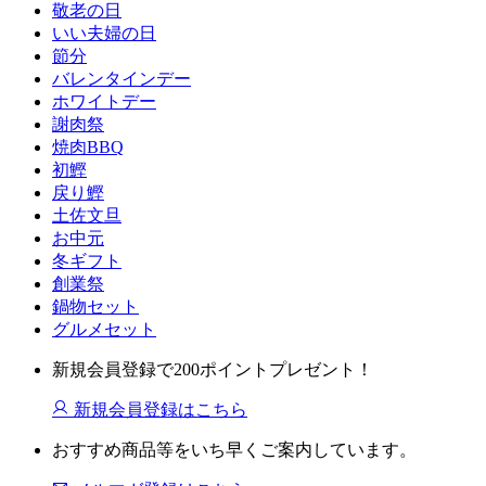
敬老の日
いい夫婦の日
節分
バレンタインデー
ホワイトデー
謝肉祭
焼肉BBQ
初鰹
戻り鰹
土佐文旦
お中元
冬ギフト
創業祭
鍋物セット
グルメセット
新規会員登録で200ポイントプレゼント！
新規会員登録はこちら
おすすめ商品等をいち早くご案内しています。