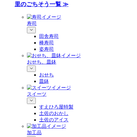
里のごちそう一覧 ≫
寿司
田舎寿司
棒寿司
姿寿司
おせち、皿鉢
おせち
皿鉢
スイーツ
すえひろ屋特製
土佐のおかし
土佐のアイス
加工品