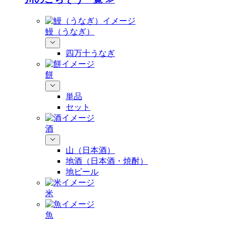
鰻（うなぎ）
四万十うなぎ
餅
単品
セット
酒
山（日本酒）
地酒（日本酒・焼酎）
地ビール
米
魚