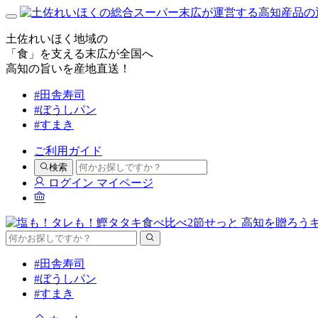
土佐れいほく地域の
「食」を支える末広が全国へ
高知の旨いを産地直送！
#田舎寿司
#ぼうしパン
#すまき
ご利用ガイド
検索
ログイン
マイページ
#田舎寿司
#ぼうしパン
#すまき