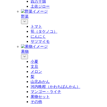
四万十鶏
土佐ジロー
野菜
トマト
筍（タケノコ）
にんにく
サツマイモ
果物
小夏
文旦
メロン
梨
山北みかん
河内晩柑（かわちばんかん）
マンゴー・ライチ
果物セット
その他