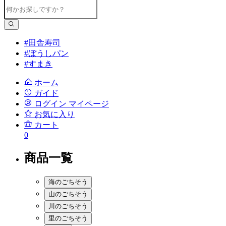
#田舎寿司
#ぼうしパン
#すまき
ホーム
ガイド
ログイン
マイページ
お気に入り
カート
0
商品一覧
海のごちそう
山のごちそう
川のごちそう
里のごちそう