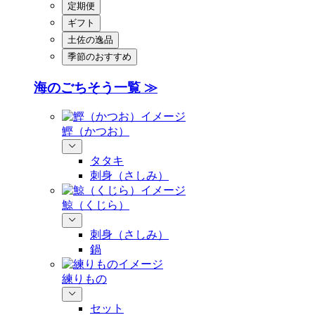
定期便
ギフト
土佐の逸品
季節のおすすめ
海のごちそう一覧 ≫
鰹（かつお）
タタキ
刺身（さしみ）
鯨（くじら）
刺身（さしみ）
鍋
練りもの
セット