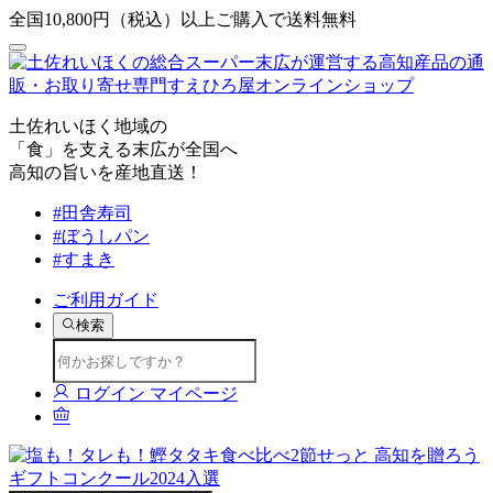
全国10,800円（税込）以上ご購入で送料無料
土佐れいほく地域の
「食」を支える末広が全国へ
高知の旨いを産地直送！
#田舎寿司
#ぼうしパン
#すまき
ご利用ガイド
検索
ログイン
マイページ