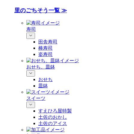
里のごちそう一覧 ≫
寿司
田舎寿司
棒寿司
姿寿司
おせち、皿鉢
おせち
皿鉢
スイーツ
すえひろ屋特製
土佐のおかし
土佐のアイス