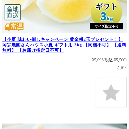
【小夏 味わい倒しキャンペーン 黄金柑2玉プレゼント！】
岡宗農園さんハウス小夏 ギフト用 3kg 【同梱不可】 【送料
無料】 【お届け指定日不可】
¥5,093
(税込 ¥5,500)
在庫 ×