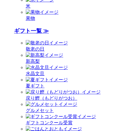
米
果物
ギフト一覧 ≫
敬老の日
新高梨
水晶文旦
夏ギフト
戻り鰹（もどりがつお）
グルメセット
ギフトコンクール受賞