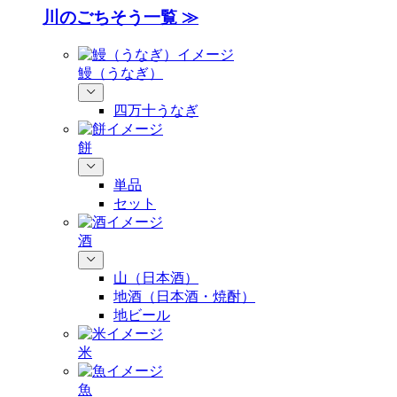
川のごちそう一覧 ≫
鰻（うなぎ）
四万十うなぎ
餅
単品
セット
酒
山（日本酒）
地酒（日本酒・焼酎）
地ビール
米
魚