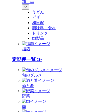
加工品
うどん
ピザ
和日配
調味料・食材
ドリンク
肉製品
福箱
定期便一覧 ≫
旬のグルメ
酒と肴
野菜
肉