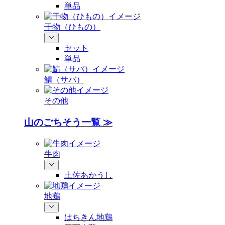
単品
干物（ひもの）
セット
単品
鯖（サバ）
その他
山のごちそう一覧 ≫
牛肉
土佐あかうし
地鶏
はちきん地鶏