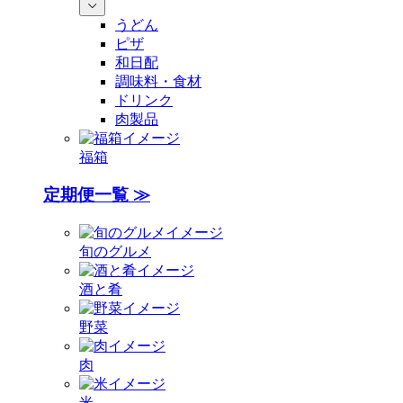
うどん
ピザ
和日配
調味料・食材
ドリンク
肉製品
福箱
定期便一覧 ≫
旬のグルメ
酒と肴
野菜
肉
米