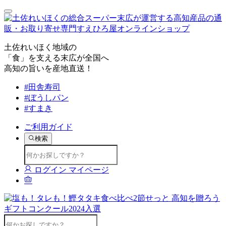
土佐れいほく地域の
「食」を支える末広が全国へ
高知の旨いを産地直送！
#田舎寿司
#ぼうしパン
#すまき
ご利用ガイド
検索
ログイン
マイページ