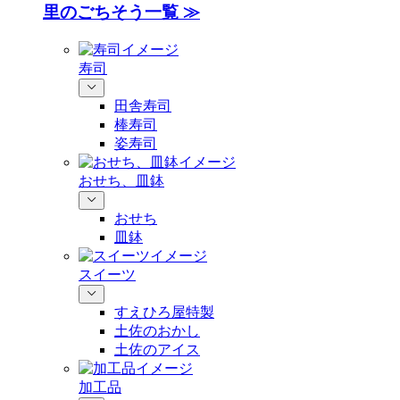
里のごちそう一覧 ≫
寿司
田舎寿司
棒寿司
姿寿司
おせち、皿鉢
おせち
皿鉢
スイーツ
すえひろ屋特製
土佐のおかし
土佐のアイス
加工品