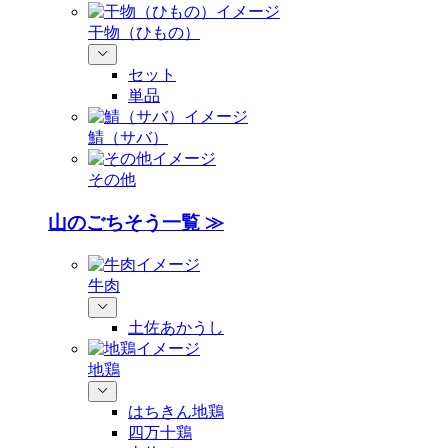
干物（ひもの）
セット
単品
鯖（サバ）
その他
山のごちそう一覧 ≫
牛肉
土佐あかうし
地鶏
はちきん地鶏
四万十鶏