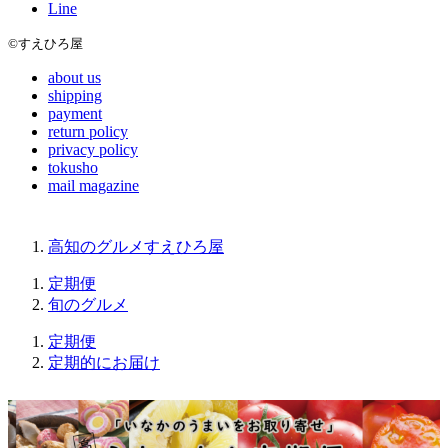
Line
©すえひろ屋
about us
shipping
payment
return policy
privacy policy
tokusho
mail magazine
高知のグルメすえひろ屋
定期便
旬のグルメ
定期便
定期的にお届け