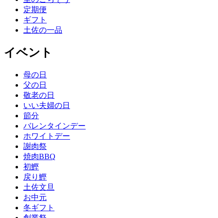
定期便
ギフト
土佐の一品
イベント
母の日
父の日
敬老の日
いい夫婦の日
節分
バレンタインデー
ホワイトデー
謝肉祭
焼肉BBQ
初鰹
戻り鰹
土佐文旦
お中元
冬ギフト
創業祭