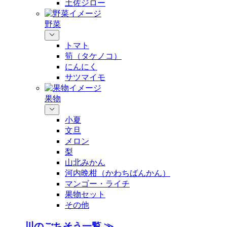
土佐ジロー
野菜
トマト
筍（タケノコ）
にんにく
サツマイモ
果物
小夏
文旦
メロン
梨
山北みかん
河内晩柑（かわちばんかん）
マンゴー・ライチ
果物セット
その他
川のごちそう一覧 ≫