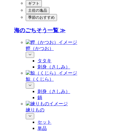
ギフト
土佐の逸品
季節のおすすめ
海のごちそう一覧 ≫
鰹（かつお）
タタキ
刺身（さしみ）
鯨（くじら）
刺身（さしみ）
鍋
練りもの
セット
単品