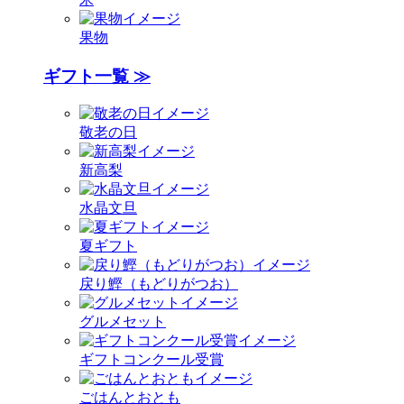
果物
ギフト一覧 ≫
敬老の日
新高梨
水晶文旦
夏ギフト
戻り鰹（もどりがつお）
グルメセット
ギフトコンクール受賞
ごはんとおとも