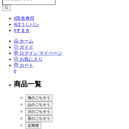
#田舎寿司
#ぼうしパン
#すまき
ホーム
ガイド
ログイン
マイページ
お気に入り
カート
0
商品一覧
海のごちそう
山のごちそう
川のごちそう
里のごちそう
定期便