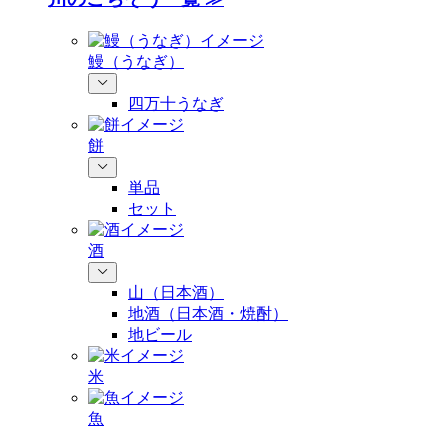
鰻（うなぎ）
四万十うなぎ
餅
単品
セット
酒
山（日本酒）
地酒（日本酒・焼酎）
地ビール
米
魚