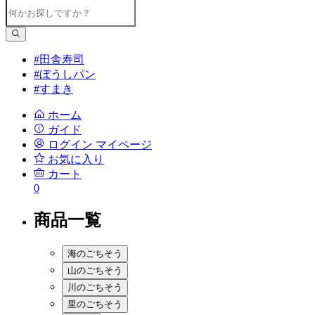
#田舎寿司
#ぼうしパン
#すまき
ホーム
ガイド
ログイン
マイページ
お気に入り
カート
0
商品一覧
海のごちそう
山のごちそう
川のごちそう
里のごちそう