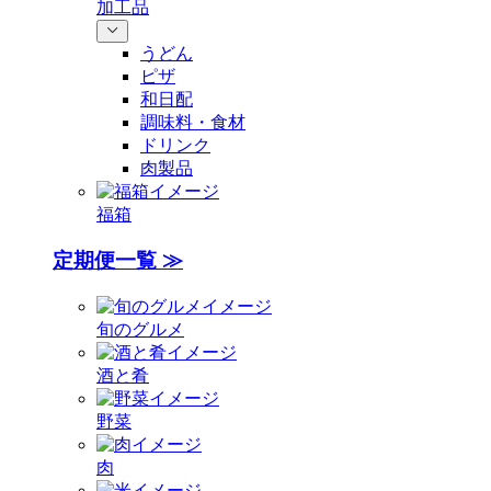
加工品
うどん
ピザ
和日配
調味料・食材
ドリンク
肉製品
福箱
定期便一覧 ≫
旬のグルメ
酒と肴
野菜
肉