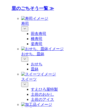
里のごちそう一覧 ≫
寿司
田舎寿司
棒寿司
姿寿司
おせち、皿鉢
おせち
皿鉢
スイーツ
すえひろ屋特製
土佐のおかし
土佐のアイス