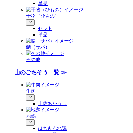
単品
干物（ひもの）
セット
単品
鯖（サバ）
その他
山のごちそう一覧 ≫
牛肉
土佐あかうし
地鶏
はちきん地鶏