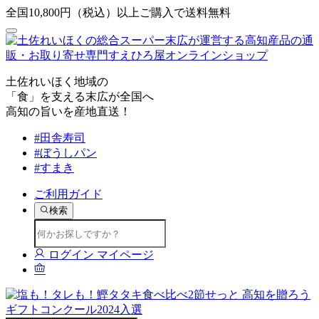
全国10,800円（税込）以上ご購入で送料無料
土佐れいほく地域の
「食」を支える末広が全国へ
高知の旨いを産地直送！
#田舎寿司
#ぼうしパン
#すまき
ご利用ガイド
検索
ログイン
マイページ