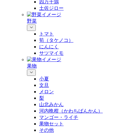
四万十鶏
土佐ジロー
野菜
トマト
筍（タケノコ）
にんにく
サツマイモ
果物
小夏
文旦
メロン
梨
山北みかん
河内晩柑（かわちばんかん）
マンゴー・ライチ
果物セット
その他