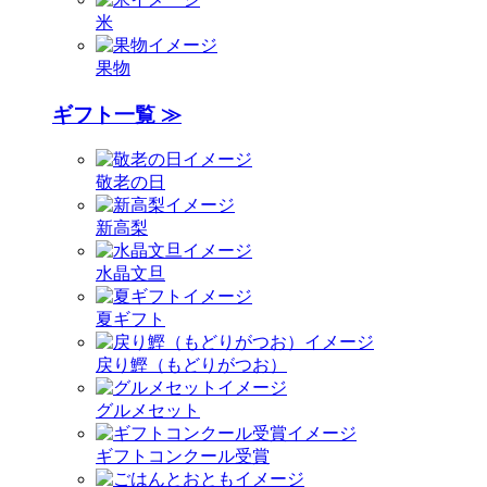
米
果物
ギフト一覧 ≫
敬老の日
新高梨
水晶文旦
夏ギフト
戻り鰹（もどりがつお）
グルメセット
ギフトコンクール受賞