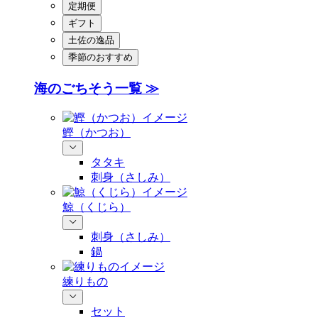
定期便
ギフト
土佐の逸品
季節のおすすめ
海のごちそう一覧 ≫
鰹（かつお）
タタキ
刺身（さしみ）
鯨（くじら）
刺身（さしみ）
鍋
練りもの
セット