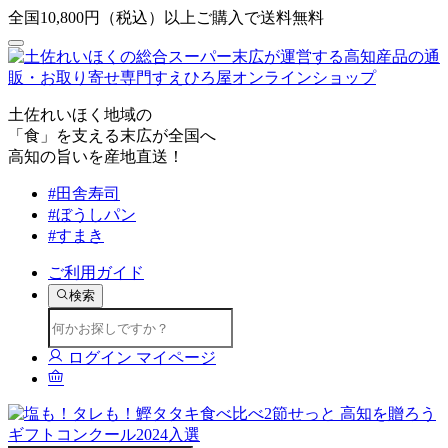
全国10,800円（税込）以上ご購入で送料無料
土佐れいほく地域の
「食」を支える末広が全国へ
高知の旨いを産地直送！
#田舎寿司
#ぼうしパン
#すまき
ご利用ガイド
検索
ログイン
マイページ