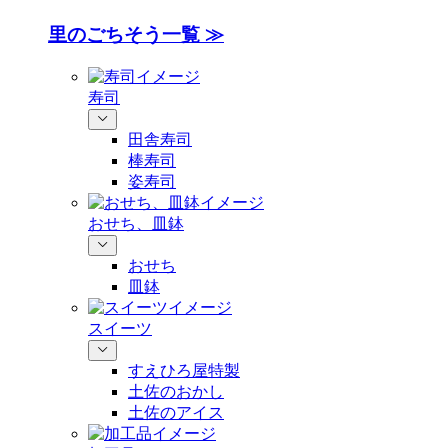
里のごちそう一覧 ≫
寿司
田舎寿司
棒寿司
姿寿司
おせち、皿鉢
おせち
皿鉢
スイーツ
すえひろ屋特製
土佐のおかし
土佐のアイス