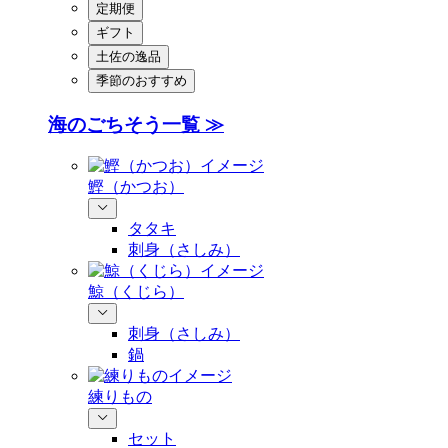
定期便
ギフト
土佐の逸品
季節のおすすめ
海のごちそう一覧 ≫
鰹（かつお）
タタキ
刺身（さしみ）
鯨（くじら）
刺身（さしみ）
鍋
練りもの
セット