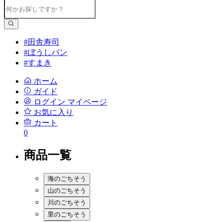
#田舎寿司
#ぼうしパン
#すまき
ホーム
ガイド
ログイン
マイページ
お気に入り
カート
0
商品一覧
海のごちそう
山のごちそう
川のごちそう
里のごちそう