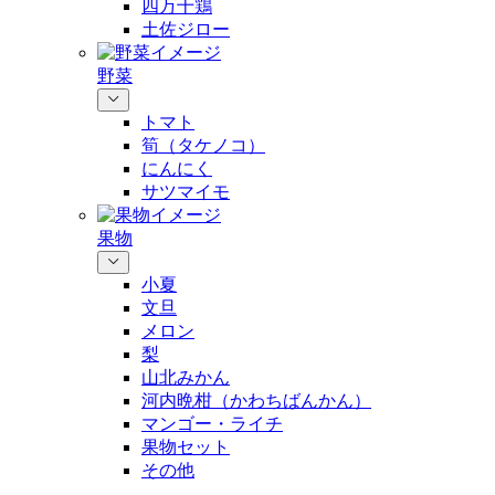
四万十鶏
土佐ジロー
野菜
トマト
筍（タケノコ）
にんにく
サツマイモ
果物
小夏
文旦
メロン
梨
山北みかん
河内晩柑（かわちばんかん）
マンゴー・ライチ
果物セット
その他