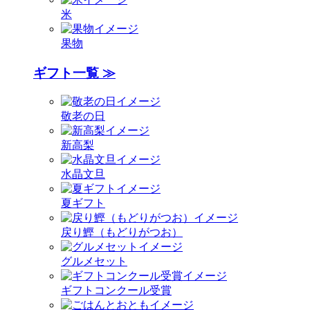
米
果物
ギフト一覧 ≫
敬老の日
新高梨
水晶文旦
夏ギフト
戻り鰹（もどりがつお）
グルメセット
ギフトコンクール受賞