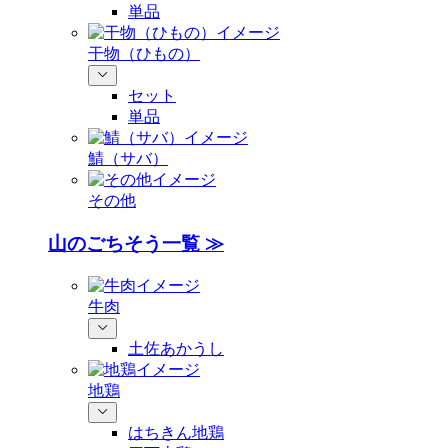
単品
干物（ひもの）
セット
単品
鯖（サバ）
その他
山のごちそう一覧 ≫
牛肉
土佐あかうし
地鶏
はちきん地鶏