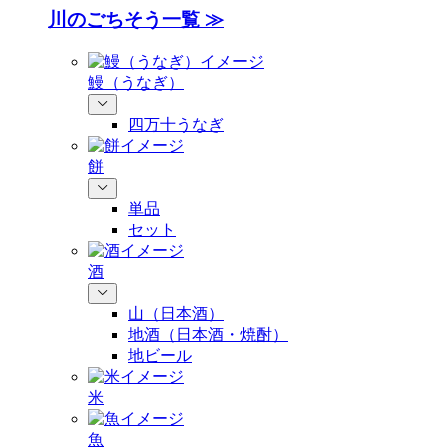
川のごちそう一覧 ≫
鰻（うなぎ）
四万十うなぎ
餅
単品
セット
酒
山（日本酒）
地酒（日本酒・焼酎）
地ビール
米
魚