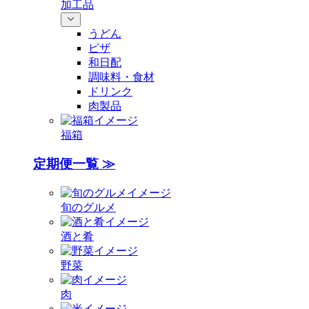
加工品
うどん
ピザ
和日配
調味料・食材
ドリンク
肉製品
福箱
定期便一覧 ≫
旬のグルメ
酒と肴
野菜
肉