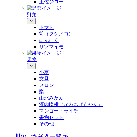
土佐ジロー
野菜
トマト
筍（タケノコ）
にんにく
サツマイモ
果物
小夏
文旦
メロン
梨
山北みかん
河内晩柑（かわちばんかん）
マンゴー・ライチ
果物セット
その他
川のごちそう一覧 ≫