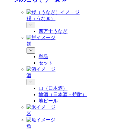
鰻（うなぎ）
四万十うなぎ
餅
単品
セット
酒
山（日本酒）
地酒（日本酒・焼酎）
地ビール
米
魚