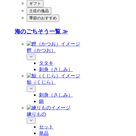
ギフト
土佐の逸品
季節のおすすめ
海のごちそう一覧 ≫
鰹（かつお）
タタキ
刺身（さしみ）
鯨（くじら）
刺身（さしみ）
鍋
練りもの
セット
単品