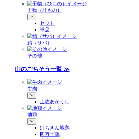
干物（ひもの）
セット
単品
鯖（サバ）
その他
山のごちそう一覧 ≫
牛肉
土佐あかうし
地鶏
はちきん地鶏
四万十鶏