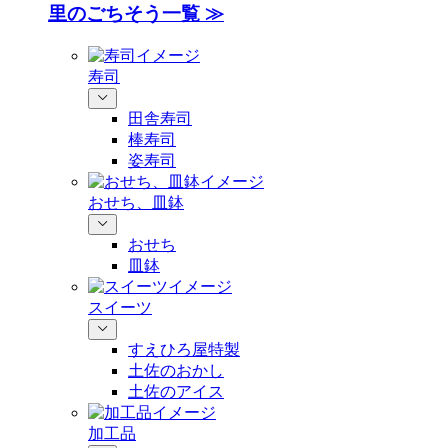
里のごちそう一覧 ≫
寿司
田舎寿司
棒寿司
姿寿司
おせち、皿鉢
おせち
皿鉢
スイーツ
すえひろ屋特製
土佐のおかし
土佐のアイス
加工品