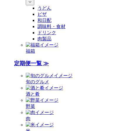
うどん
ピザ
和日配
調味料・食材
ドリンク
肉製品
福箱
定期便一覧 ≫
旬のグルメ
酒と肴
野菜
肉
米