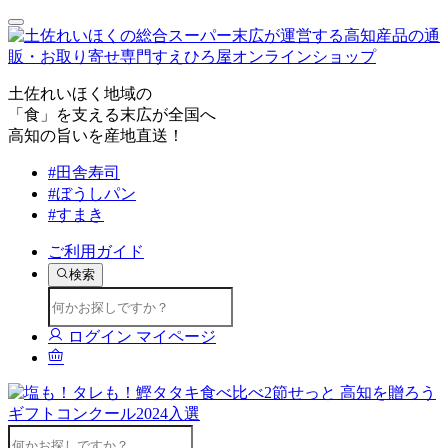
土佐れいほく地域の
「食」を支える末広が全国へ
高知の旨いを産地直送！
#田舎寿司
#ぼうしパン
#すまき
ご利用ガイド
検索
ログイン
マイページ