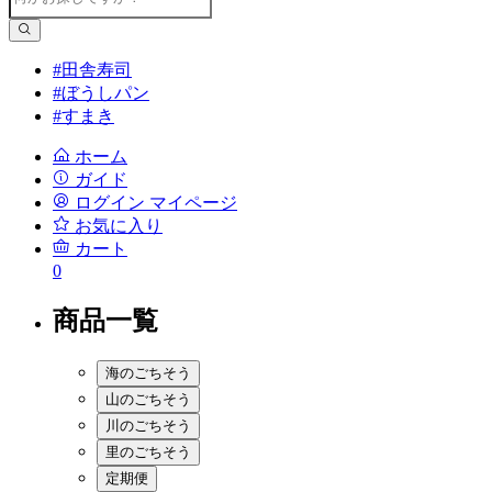
#田舎寿司
#ぼうしパン
#すまき
ホーム
ガイド
ログイン
マイページ
お気に入り
カート
0
商品一覧
海のごちそう
山のごちそう
川のごちそう
里のごちそう
定期便