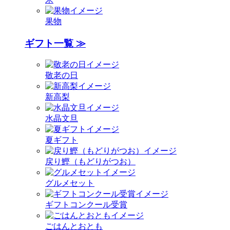
果物
ギフト一覧 ≫
敬老の日
新高梨
水晶文旦
夏ギフト
戻り鰹（もどりがつお）
グルメセット
ギフトコンクール受賞
ごはんとおとも